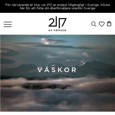
För närvarande är köp via 2117.se endast tillgängligt i Sverige. Klicka
här för att hitta din återförsäljare utanför Sverige
VÄSKOR