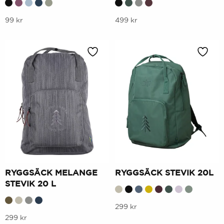
Denna
Denna
99
kr
499
kr
produkt
produkt
har
har
flera
flera
varianter.
varianter.
Alternativen
Alternativen
kan
kan
väljas
väljas
på
på
produktsidan
produktsidan
RYGGSÄCK MELANGE
RYGGSÄCK STEVIK 20L
STEVIK 20 L
Denna
299
kr
Denna
299
kr
produkt