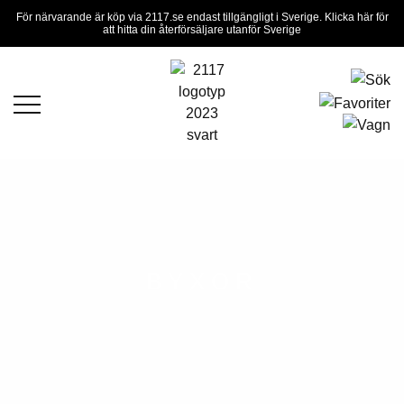
För närvarande är köp via 2117.se endast tillgängligt i Sverige. Klicka här för
att hitta din återförsäljare utanför Sverige
BYXOR