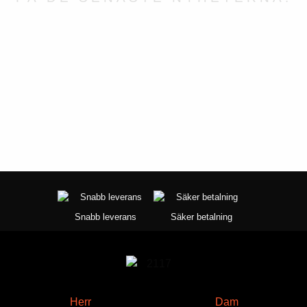
på
på
produktsidan
produktsidan
Snabb leverans
Säker betalning
Herr
Dam