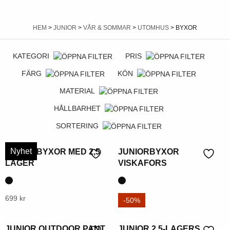
HEM
>
JUNIOR
>
VÅR & SOMMAR
>
UTOMHUS
> BYXOR
KATEGORI
PRIS
FÄRG
KÖN
MATERIAL
HÅLLBARHET
SORTERING
Nyhet
JUNIORBYXOR MED 2,5
JUNIORBYXOR
LAGER
VISKAFORS
Denna
699
kr
Denna
249
kr
-50%
produkt
produkt
har
har
JUNIOR OUTDOOR PANT
JUNIOR 2,5-LAGERS