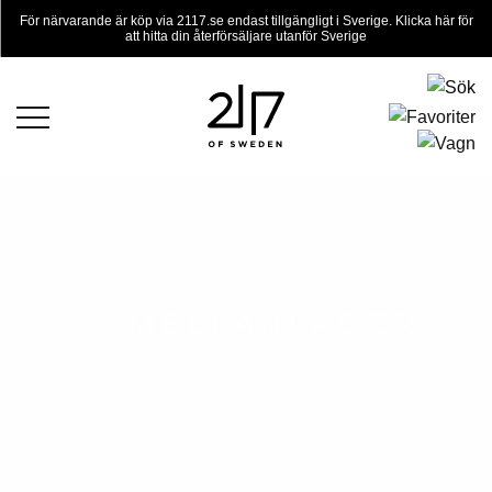
För närvarande är köp via 2117.se endast tillgängligt i Sverige. Klicka här för
att hitta din återförsäljare utanför Sverige
MELLANLAGER