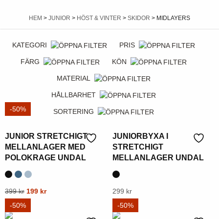
HEM
>
JUNIOR
>
HÖST & VINTER
>
SKIDOR
> MIDLAYERS
KATEGORI
PRIS
FÄRG
KÖN
MATERIAL
HÅLLBARHET
-50%
SORTERING
JUNIOR STRETCHIGT
JUNIORBYXA I
MELLANLAGER MED
STRETCHIGT
POLOKRAGE UNDAL
MELLANLAGER UNDAL
Ursprungligt
Aktuellt
Denna
399
kr
199
kr
Denna
299
kr
pris
pris
produkt
produkt
-50%
-50%
var:
är:
har
har