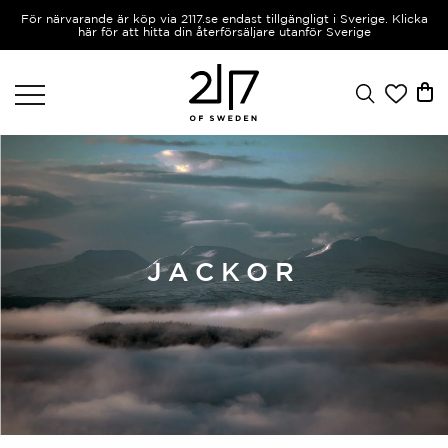
För närvarande är köp via 2117.se endast tillgängligt i Sverige. Klicka
här för att hitta din återförsäljare utanför Sverige
JACKOR