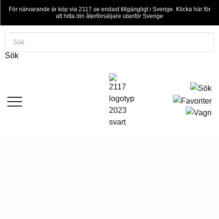
För närvarande är köp via 2117.se endast tillgängligt i Sverige. Klicka här för
att hitta din återförsäljare utanför Sverige
Sök
efter
Sök
produkter
HANDSKAR