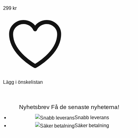
Denna
299
kr
produkt
har
flera
varianter.
Alternativen
kan
väljas
på
produktsidan
Lägg i önskelistan
Nyhetsbrev
Få de senaste nyheterna!
Snabb leverans
Säker betalning