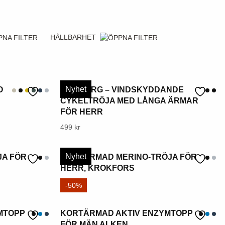
HÅLLBARHET
Nyhet
O
SPIKBERG – VINDSKYDDANDE
CYKELTRÖJA MED LÅNGA ÄRMAR
FÖR HERR
Denna
499
kr
produkt
har
Nyhet
JA FÖR
KORTÄRMAD MERINO-TRÖJA FÖR
flera
HERR, KROKFORS
varianter.
Denna
349
kr
-50%
Alternativen
produkt
kan
har
MTOPP
KORTÄRMAD AKTIV ENZYMTOPP
väljas
flera
FÖR MÄN ALKEN