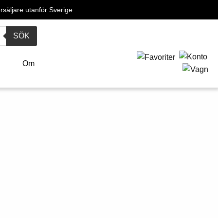
örsäljare utanför Sverige
SÖK
o
Om
R