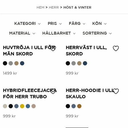
HEM
>
HERR
> HÖST & VINTER
KATEGORI
PRIS
FÄRG
KÖN
MATERIAL
HÅLLBARHET
SORTERING
HUVTRÖJA I ULL FÖR
HERRVÄST I ULL,
MÄN SKORD
SKORD
Denna
Denna
1499
kr
999
kr
produkt
produkt
har
har
HYBRIDFLEECEJACKA
HERR-HOODIE I ULL
flera
flera
FÖR HERR TRUBO
SKAULO
varianter.
varianter.
Alternativen
Alternativen
kan
Denna
kan
Denna
999
kr
999
kr
väljas
produkt
väljas
produkt