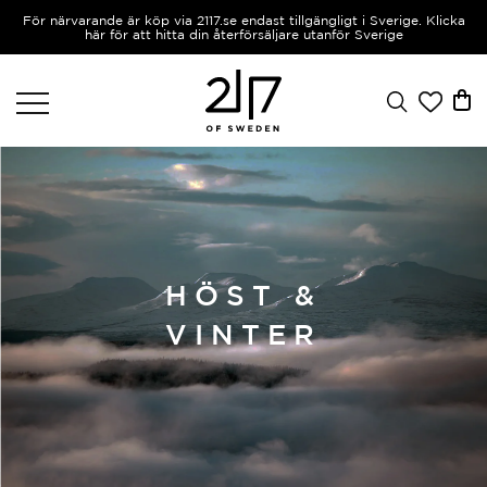
För närvarande är köp via 2117.se endast tillgängligt i Sverige. Klicka
här för att hitta din återförsäljare utanför Sverige
HÖST &
VINTER