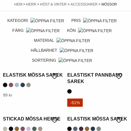
HEM
>
HERR
>
HÖST & VINTER
>
ACCESSOARER
> MÖSSOR
KATEGORI
PRIS
FÄRG
KÖN
MATERIAL
HÅLLBARHET
SORTERING
ELASTISK MÖSSA SAREK
ELASTISKT PANNBAND
SAREK
Denna
99
kr
Denna
99
kr
produkt
-51%
produkt
har
har
flera
STICKAD MÖSSA HEMSE
ELASTISK MÖSSA SAREK
flera
varianter.
varianter.