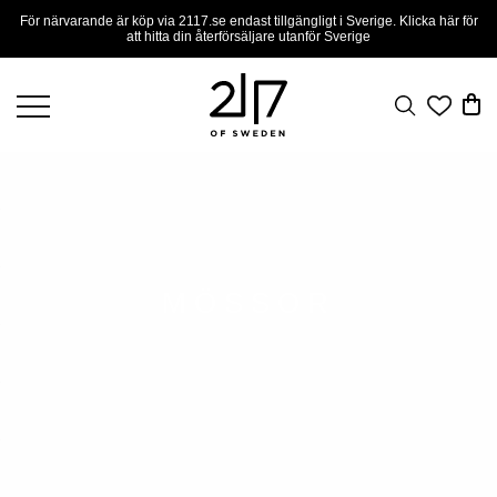
För närvarande är köp via 2117.se endast tillgängligt i Sverige. Klicka här för
att hitta din återförsäljare utanför Sverige
MÖSSOR