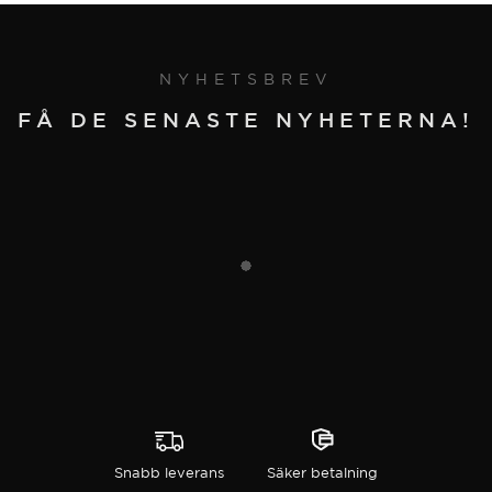
varianter.
flera
Alternativen
varianter.
kan
Alternativen
NYHETSBREV
väljas
kan
på
väljas
FÅ DE SENASTE NYHETERNA!
produktsidan
på
produktsidan
Snabb leverans
Säker betalning