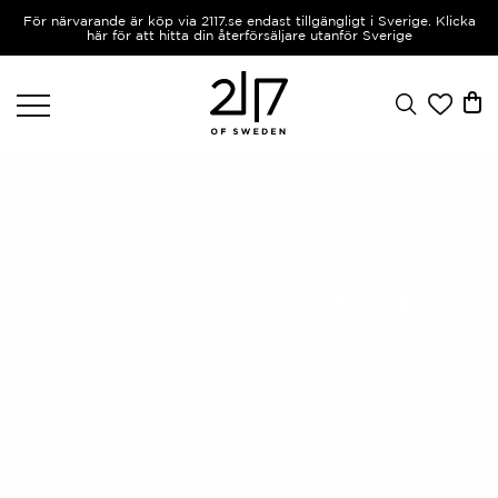
För närvarande är köp via 2117.se endast tillgängligt i Sverige. Klicka
här för att hitta din återförsäljare utanför Sverige
HALSVÄRMARE