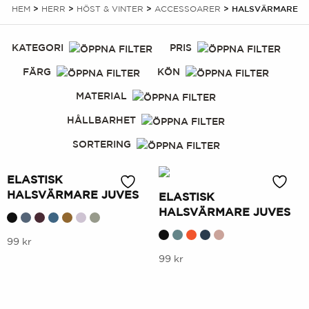
HEM
>
HERR
>
HÖST & VINTER
>
ACCESSOARER
> HALSVÄRMARE
KATEGORI
PRIS
FÄRG
KÖN
MATERIAL
HÅLLBARHET
SORTERING
ELASTISK
HALSVÄRMARE JUVES
ELASTISK
HALSVÄRMARE JUVES
Denna
99
kr
produkt
Denna
99
kr
har
produkt
flera
har