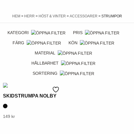
HEM
>
HERR
>
HÖST & VINTER
>
ACCESSOARER
> STRUMPOR
KATEGORI
PRIS
FÄRG
KÖN
MATERIAL
HÅLLBARHET
SORTERING
SKIDSTRUMPA NOLBY
Denna
149
kr
produkt
har