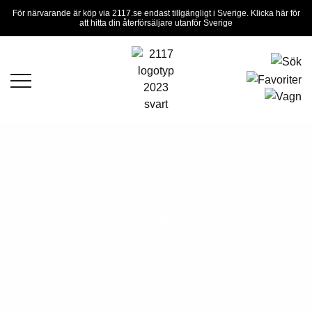
För närvarande är köp via 2117.se endast tillgängligt i Sverige. Klicka här för
att hitta din återförsäljare utanför Sverige
STRUMPOR