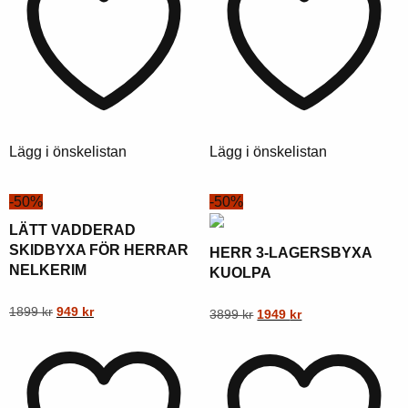
kr.
kr.
kr.
kr.
varianter.
varianter.
Alternativen
Alternativen
kan
kan
väljas
väljas
på
på
produktsidan
produktsidan
Lägg i önskelistan
Lägg i önskelistan
-50%
-50%
LÄTT VADDERAD
SKIDBYXA FÖR HERRAR
HERR 3-LAGERSBYXA
NELKERIM
KUOLPA
Ursprungligt
Nuvarande
Denna
1899
kr
949
kr
Ursprungligt
Nuvarande
Denna
3899
kr
1949
kr
pris
pris
pris
pris
produkt
produkt
var:
är:
var:
är:
har
har
1899
949
3899
1949
flera
flera
kr.
kr.
kr.
kr.
varianter.
varianter.