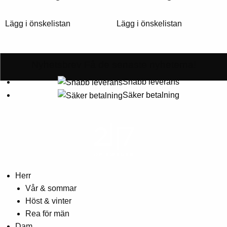
på
på
produktsidan
produktsidan
Lägg i önskelistan
Lägg i önskelistan
Nyhetsbrev
Få de senaste nyheterna!
Snabb leverans
Säker betalning
Herr
Vår & sommar
Höst & vinter
Rea för män
Dam