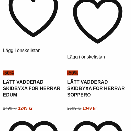
har
flera
kr.
kr.
2999
1499
flera
varianter.
kr.
kr.
varianter.
Alternativen
Alternativen
kan
kan
väljas
väljas
på
på
produktsidan
Lägg i önskelistan
produktsidan
Lägg i önskelistan
-50%
-50%
LÄTT VADDERAD
LÄTT VADDERAD
SKIDBYXA FÖR HERRAR
SKIDBYXA FÖR HERRAR
EDUM
SOPPERO
Ursprungligt
Nuvarande
Ursprungligt
Nuvarande
Denna
2499
kr
1249
kr
Denna
2699
kr
1349
kr
pris
pris
pris
pris
produkt
produkt
var:
är:
var:
är:
har
har
2499
1249
2699
1349
flera
flera