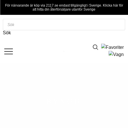
För närvarande är köp via 2117.se endast tillgängligt i Sverige. Klicka här för
att hitta din återförsäljare utanför Sverige
Sök
efter
Sök
produkter
BYXOR