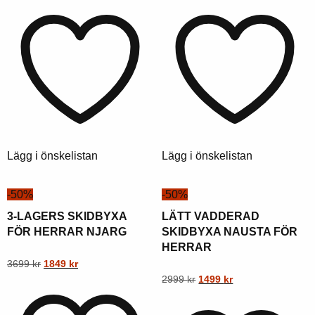
produkt
produkt
var:
är:
var:
är:
har
har
1999
999
1999
999
flera
flera
kr.
kr.
kr.
kr.
varianter.
varianter.
Alternativen
Alternativen
kan
kan
väljas
väljas
på
på
produktsidan
produktsidan
Lägg i önskelistan
Lägg i önskelistan
-50%
-50%
3-LAGERS SKIDBYXA
LÄTT VADDERAD
FÖR HERRAR NJARG
SKIDBYXA NAUSTA FÖR
HERRAR
Ursprungligt
Aktuellt
Denna
3699
kr
1849
kr
pris
pris
Ursprungligt
Nuvarande
Denna
2999
kr
1499
kr
produkt
var:
är:
pris
pris
produkt
har
3699
1849
var:
är: