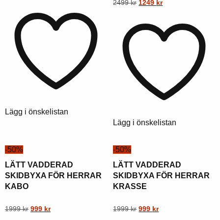
pris
pris
Ursprungligt
Nuvarande
Denna
2499
kr
1249
kr
produkt
var:
är:
pris
pris
produkt
har
2999
1499
var:
är:
har
flera
kr.
kr.
2499
1249
flera
varianter.
kr.
kr.
varianter.
Alternativen
Alternativen
kan
kan
väljas
väljas
på
på
produktsidan
Lägg i önskelistan
produktsidan
Lägg i önskelistan
-50%
-50%
LÄTT VADDERAD
LÄTT VADDERAD
SKIDBYXA FÖR HERRAR
SKIDBYXA FÖR HERRAR
KABO
KRASSE
Ursprungligt
Nuvarande
Ursprungligt
Nuvarande
Denna
1999
kr
999
kr
Denna
1999
kr
999
kr
pris
pris
pris
pris