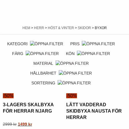
HEM
>
HERR
>
HÖST & VINTER
>
SKIDOR
> BYXOR
KATEGORI
PRIS
FÄRG
KÖN
MATERIAL
HÅLLBARHET
SORTERING
-50%
-50%
3-LAGERS SKALBYXA
LÄTT VADDERAD
FÖR HERRAR NJARG
SKIDBYXA NAUSTA FÖR
HERRAR
Ursprungligt
Nuvarande
Denna
2999
kr
1499
kr