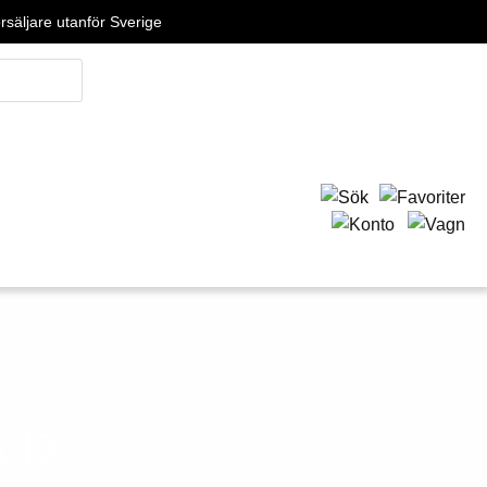
örsäljare utanför Sverige
AD