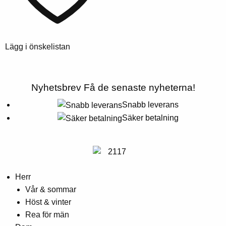
kan
väljas
på
produktsidan
Lägg i önskelistan
Nyhetsbrev
Få de senaste nyheterna!
Snabb leverans
Säker betalning
Herr
Vår & sommar
Höst & vinter
Rea för män