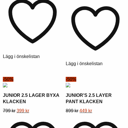
har
var:
är:
produkt
pris
pris
flera
599
299
har
var:
är:
varianter.
kr.
kr.
flera
999
499
Alternativen
varianter.
kr.
kr.
kan
Alternativen
väljas
kan
på
väljas
produktsidan
på
Lägg i önskelistan
produktsidan
Lägg i önskelistan
-50%
-50%
JUNIOR 2.5 LAGER BYXA
JUNIOR'S 2.5 LAYER
KLACKEN
PANT KLACKEN
Denna
Ursprungligt
Nuvarande
Denna
Ursprungligt
Nuvarande
799
kr
399
kr
899
kr
449
kr
produkt
pris
pris
produkt
pris
pris
har
var:
är:
har
var:
är: