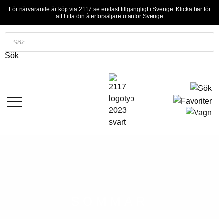
För närvarande är köp via 2117.se endast tillgängligt i Sverige. Klicka här för
att hitta din återförsäljare utanför Sverige
Sök
efter
Sök
produkter
SOMMAR