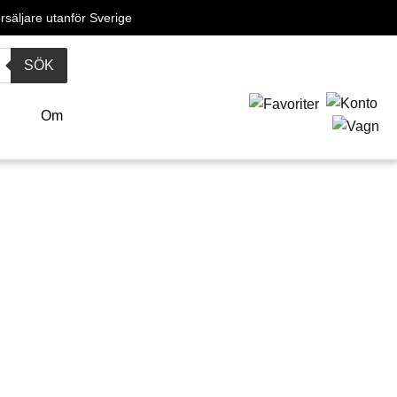
örsäljare utanför Sverige
SÖK
o
Om