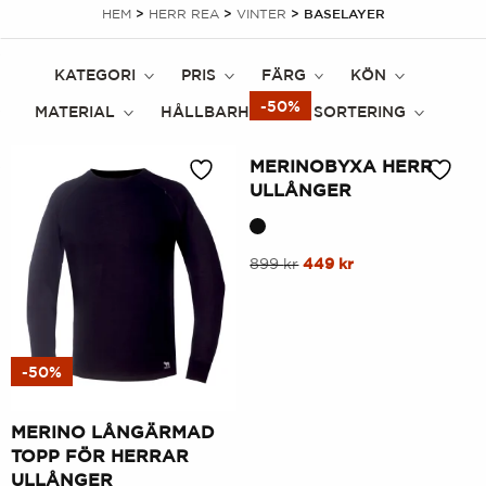
HEM
>
HERR REA
>
VINTER
> BASELAYER
KATEGORI
PRIS
FÄRG
KÖN
-50%
MATERIAL
HÅLLBARHET
SORTERING
MERINOBYXA HERR
ULLÅNGER
Denna
Ursprungligt
Nuvarande
899
kr
449
kr
pris
pris
produkt
var:
är:
har
899
449
flera
kr.
kr.
varianter.
-50%
Alternativen
kan
MERINO LÅNGÄRMAD
väljas
TOPP FÖR HERRAR
ULLÅNGER
på