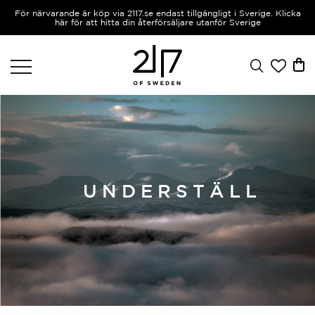
För närvarande är köp via 2117.se endast tillgängligt i Sverige. Klicka
här för att hitta din återförsäljare utanför Sverige
UNDERSTÄLL