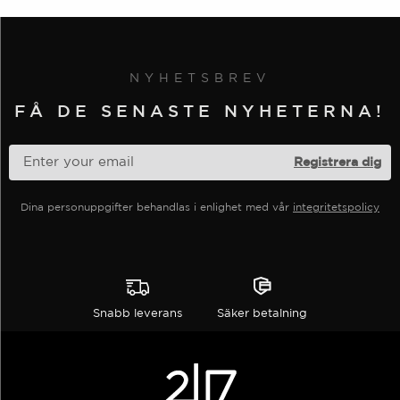
749
374
flera
kr.
kr.
varianter.
Alternativen
NYHETSBREV
kan
väljas
FÅ DE SENASTE NYHETERNA!
på
produktsidan
Dina personuppgifter behandlas i enlighet med vår
integritetspolicy
Snabb leverans
Säker betalning