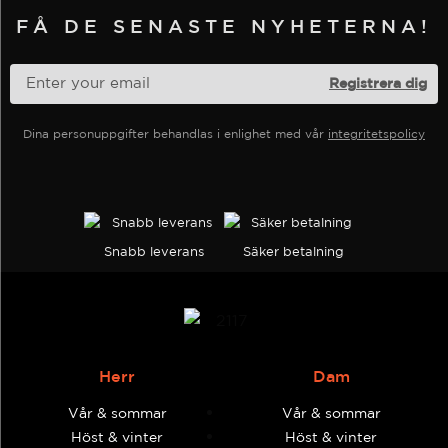
väljas
FÅ DE SENASTE NYHETERNA!
på
produktsidan
Dina personuppgifter behandlas i enlighet med vår
integritetspolicy
Snabb leverans
Säker betalning
Herr
Dam
Vår & sommar
Vår & sommar
Höst & vinter
Höst & vinter