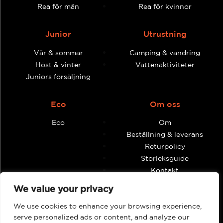
Rea för män
Rea för kvinnor
Junior
Utrustning
Vår & sommar
Camping & vandring
Höst & vinter
Vattenaktiviteter
Juniors försäljning
Eco
Om oss
Eco
Om
Beställning & leverans
Returpolicy
Storleksguide
Kontakt
Villkor och anvisningar
We value your privacy
We use cookies to enhance your browsing experience,
Återförsäljare
Mitt konto
serve personalized ads or content, and analyze our