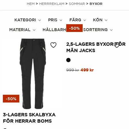
HEM
>
HERRREKLAM
>
SOMMAR
> BYXOR
KATEGORI
PRIS
FÄRG
KÖN
-50%
MATERIAL
HÅLLBARHET
SORTERING
2,5-LAGERS BYXOR FÖR
MÄN JACKS
Denna
Ursprungligt
Nuvarande
999
kr
499
kr
pris
pris
produkt
var:
är:
har
999
499
flera
kr.
kr.
varianter.
-50%
Alternativen
kan
3-LAGERS SKALBYXA
väljas
FÖR HERRAR BOMS
på