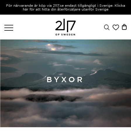
För närvarande är köp via 2117.se endast tillgängligt i Sverige. Klicka
här för att hitta din återförsäljare utanför Sverige
BYXOR