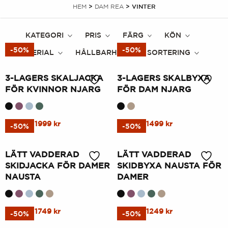
HEM
>
DAM REA
> VINTER
KATEGORI
PRIS
FÄRG
KÖN
-50%
-50%
MATERIAL
HÅLLBARHET
SORTERING
3-LAGERS SKALJACKA
3-LAGERS SKALBYXA
FÖR KVINNOR NJARG
FÖR DAM NJARG
Denna
Ursprungligt
Aktuellt
Denna
Ursprungligt
Nuvarande
3999
kr
1999
kr
2999
kr
1499
kr
-50%
-50%
pris
pris
pris
pris
produkt
produkt
var:
är:
var:
är:
har
har
LÄTT VADDERAD
LÄTT VADDERAD
3999
1999
2999
1499
flera
flera
SKIDJACKA FÖR DAMER
SKIDBYXA NAUSTA FÖR
kr.
kr.
kr.
kr.
varianter.
varianter.
NAUSTA
DAMER
Alternativen
Alternativen
kan
kan
Denna
Ursprungligt
Nuvarande
Denna
Ursprungligt
Nuvarande
3499
kr
1749
kr
2499
kr
1249
kr
väljas
väljas
-50%
-50%
pris
pris
pris
pris
produkt
produkt
på
på