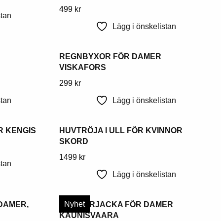
kan
Denna
499
kr
stan
väljas
produkt
Lägg i önskelistan
på
har
produktsidan
flera
REGNBYXOR FÖR DAMER
varianter.
VISKAFORS
Alternativen
kan
Denna
299
kr
väljas
produkt
stan
Lägg i önskelistan
på
har
produktsidan
flera
R KENGIS
HUVTRÖJA I ULL FÖR KVINNOR
varianter.
SKORD
Alternativen
kan
Denna
1499
kr
stan
väljas
produkt
Lägg i önskelistan
på
har
produktsidan
flera
Nyhet
DAMER,
SOMMARJACKA FÖR DAMER
varianter.
KAUNISVAARA
Alternativen