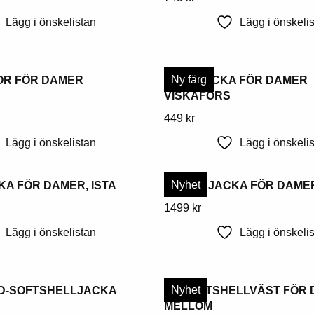
kan
produkt
Lägg i önskelistan
Lägg i önskeli
väljas
har
på
flera
produktsidan
varianter.
Ny färg
R FÖR DAMER
REGNJACKA FÖR DAMER
Alternativen
VISKAFORS
kan
Denna
449
kr
väljas
produkt
på
Lägg i önskelistan
Lägg i önskeli
har
produktsidan
flera
Nyhet
A FÖR DAMER, ISTA
HYBRIDJACKA FÖR DAME
varianter.
Alternativen
Denna
1499
kr
kan
produkt
Lägg i önskelistan
Lägg i önskeli
väljas
har
på
flera
produktsidan
varianter.
Nyhet
3D-SOFTSHELLJACKA
3D-SOFTSHELLVÄST FÖR 
Alternativen
MELLOM
kan