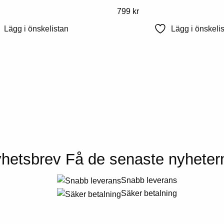
Denna
799
kr
väljas
produkt
på
Lägg i önskelistan
Lägg i önskeli
har
produktsidan
flera
varianter.
Alternativen
kan
väljas
på
produktsidan
hetsbrev
Få de senaste nyheter
Snabb leverans
Säker betalning