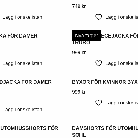
Denna
749
kr
väljas
produkt
på
Lägg i önskelistan
Lägg i önskeli
har
produktsidan
flera
Nya färger
KA FÖR DAMER
HYBRIDFLEECEJACKA FÖ
varianter.
TRUBO
Alternativen
kan
Denna
999
kr
väljas
produkt
Lägg i önskelistan
Lägg i önskeli
på
har
produktsidan
flera
IDJACKA FÖR DAMER
BYXOR FÖR KVINNOR BY
varianter.
Alternativen
Denna
999
kr
kan
produkt
Lägg i önskeli
väljas
har
Lägg i önskelistan
på
flera
produktsidan
varianter.
 UTOMHUSSHORTS FÖR
DAMSHORTS FÖR UTOMH
Alternativen
SOHL
kan