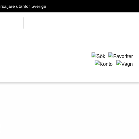
örsäljare utanför Sverige
R