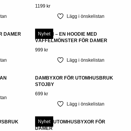
kan
Denna
1199
kr
väljas
produkt
stan
Lägg i önskelistan
på
har
produktsidan
flera
Nyhet
R DAMER
GYLJEN – EN HOODIE MED
varianter.
VÅFFELMÖNSTER FÖR DAMER
Alternativen
kan
Denna
999
kr
väljas
produkt
stan
Lägg i önskelistan
på
har
produktsidan
flera
XAN
DAMBYXOR FÖR UTOMHUSBRUK
varianter.
STOJBY
Alternativen
kan
Denna
699
kr
stan
väljas
produkt
Lägg i önskelistan
på
har
produktsidan
flera
Nyhet
USBRUK
SOHL – UTOMHUSBYXOR FÖR
varianter.
DAMER
Alternativen