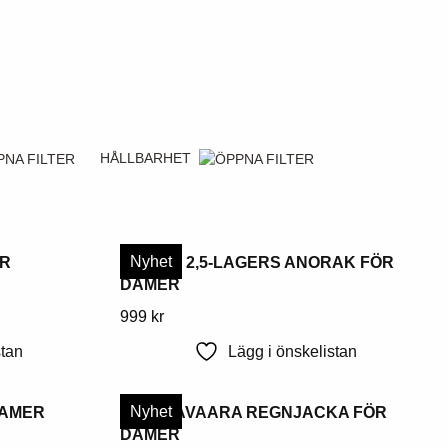
HÅLLBARHET
Nyhet
ÖR
SANGIS 2,5-LAGERS ANORAK FÖR
DAMER
Denna
999
kr
produkt
stan
Lägg i önskelistan
har
flera
Nyhet
DAMER
SVAPPAVAARA REGNJACKA FÖR
varianter.
DAMER
Alternativen