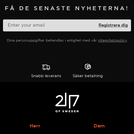
väljas
väljas
FÅ DE SENASTE NYHETERNA!
på
på
produktsidan
produktsidan
Dina personuppgifter behandlas i enlighet med vår
integritetspolicy
Snabb leverans
Säker betalning
Herr
Dam