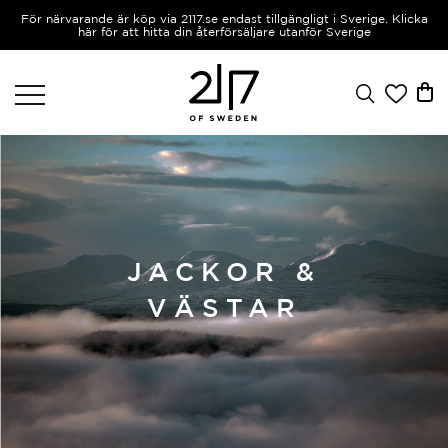
För närvarande är köp via 2117.se endast tillgängligt i Sverige. Klicka
här för att hitta din återförsäljare utanför Sverige
JACKOR &
VÄSTAR