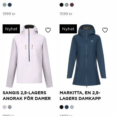
Denna
Denna
1999
kr
1599
kr
produkt
produkt
har
har
Nyhet
Nyhet
flera
flera
varianter.
varianter.
Alternativen
Alternativen
kan
kan
väljas
väljas
på
på
produktsidan
produktsidan
SANGIS 2,5-LAGERS
MARKITTA, EN 2,5-
ANORAK FÖR DAMER
LAGERS DAMKAPP
Denna
Denna
999
kr
1499
kr