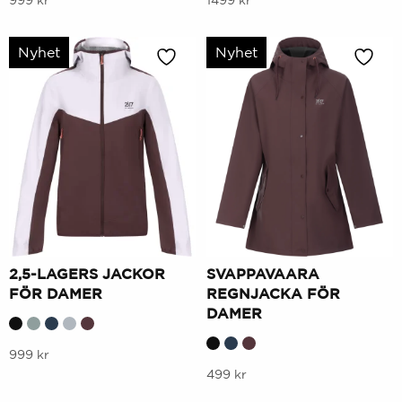
produkt
produkt
har
har
Nyhet
Nyhet
flera
flera
varianter.
varianter.
Alternativen
Alternativen
kan
kan
väljas
väljas
på
på
produktsidan
produktsidan
2,5-LAGERS JACKOR
SVAPPAVAARA
FÖR DAMER
REGNJACKA FÖR
DAMER
Denna
999
kr
Denna
499
kr
produkt
produkt
har