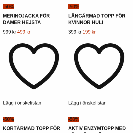
-50%
-50%
MERINOJACKA FÖR
LÅNGÄRMAD TOPP FÖR
DAMER HEJSTA
KVINNOR HULI
Denna
Ursprungligt
Nuvarande
Denna
Ursprungligt
Aktuellt
999
kr
499
kr
399
kr
199
kr
produkt
pris
pris
produkt
pris
pris
har
var:
är:
har
var:
är:
flera
999
499
flera
399
199
varianter.
kr.
kr.
varianter.
kr.
kr.
Alternativen
Alternativen
kan
kan
väljas
väljas
på
på
produktsidan
produktsidan
Lägg i önskelistan
Lägg i önskelistan
-50%
-50%
KORTÄRMAD TOPP FÖR
AKTIV ENZYMTOPP MED