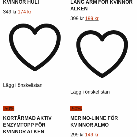
KVINNOR HULI
LÅNG ÄRM FÖR KVINNOR
ALKEN
Denna
Ursprungligt
Aktuellt
349
kr
174
kr
Denna
Ursprungligt
Aktuellt
399
kr
199
kr
produkt
pris
pris
produkt
pris
pris
har
var:
är:
har
var:
är:
flera
349
174
flera
399
199
varianter.
kr.
kr.
varianter.
kr.
kr.
Alternativen
Alternativen
kan
kan
väljas
väljas
på
på
produktsidan
Lägg i önskelistan
produktsidan
Lägg i önskelistan
-50%
-50%
KORTÄRMAD AKTIV
MERINO-LINNE FÖR
ENZYMTOPP FÖR
KVINNOR ALMO
KVINNOR ALKEN
Denna
Ursprungligt
Aktuellt
299
kr
149
kr