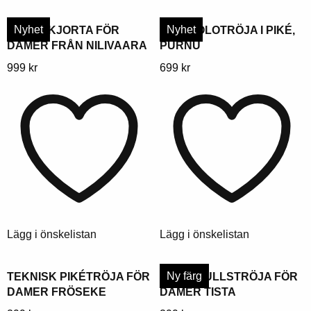
Nyhet
Nyhet
HAMPSKJORTA FÖR
DAM-POLOTRÖJA I PIKÉ,
DAMER FRÅN NILIVAARA
PURNU
Denna
Denna
999
kr
699
kr
produkt
produkt
har
har
flera
flera
varianter.
varianter.
Alternativen
Alternativen
kan
kan
väljas
väljas
på
på
produktsidan
produktsidan
Lägg i önskelistan
Lägg i önskelistan
Ny färg
TEKNISK PIKÉTRÖJA FÖR
MERINOULLSTRÖJA FÖR
DAMER FRÖSEKE
DAMER TISTA