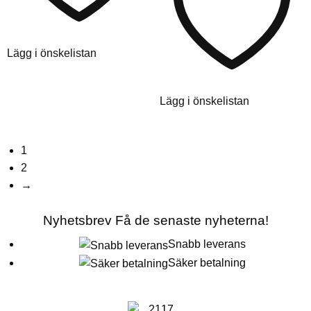
varianter.
kr.
kr.
väljas
Alternativen
på
kan
produktsidan
Lägg i önskelistan
väljas
på
produktsidan
Lägg i önskelistan
1
2
→
Nyhetsbrev
Få de senaste nyheterna!
Snabb leverans
Säker betalning