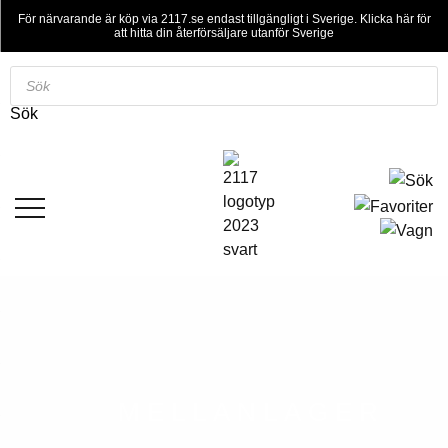
För närvarande är köp via 2117.se endast tillgängligt i Sverige. Klicka här för
att hitta din återförsäljare utanför Sverige
Sök
efter
Sök
produkter
MELLANLAGER