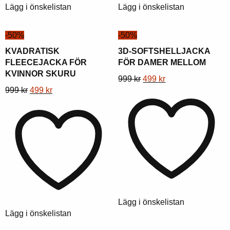
Lägg i önskelistan
Lägg i önskelistan
-50%
-50%
KVADRATISK
3D-SOFTSHELLJACKA
FLEECEJACKA FÖR
FÖR DAMER MELLOM
KVINNOR SKURU
Denna
Ursprungligt
Nuvarande
999
kr
499
kr
Denna
Ursprungligt
Nuvarande
999
kr
499
kr
produkt
pris
pris
produkt
pris
pris
har
var:
är:
har
var:
är:
flera
999
499
flera
999
499
varianter.
kr.
kr.
varianter.
kr.
kr.
Alternativen
Alternativen
kan
kan
väljas
väljas
på
på
produktsidan
Lägg i önskelistan
produktsidan
Lägg i önskelistan