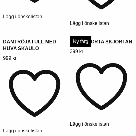
väljas
på
på
produktsidan
Lägg i önskelistan
produktsidan
Lägg i önskelistan
Ny färg
DAMTRÖJA I ULL MED
DAMSKJORTA SKJORTAN
HUVA SKAULO
Denna
399
kr
Denna
999
kr
produkt
produkt
har
har
flera
flera
varianter.
varianter.
Alternativen
Alternativen
kan
kan
väljas
väljas
på
på
produktsidan
Lägg i önskelistan
produktsidan
Lägg i önskelistan