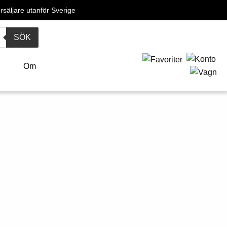
örsäljare utanför Sverige
SÖK
o
Om