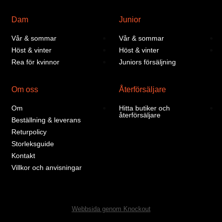
Dam
Junior
Vår & sommar
Vår & sommar
Höst & vinter
Höst & vinter
Rea för kvinnor
Juniors försäljning
Om oss
Återförsäljare
Om
Hitta butiker och
återförsäljare
Beställning & leverans
Returpolicy
Storleksguide
Kontakt
Villkor och anvisningar
Webbsida genom Knockout