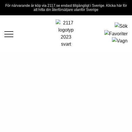
För närvarande är köp via 2117.se endast tillgängligt i Sverige. Klicka här för
att hitta din återförsäljare utanför Sverige
MELLANLAGER