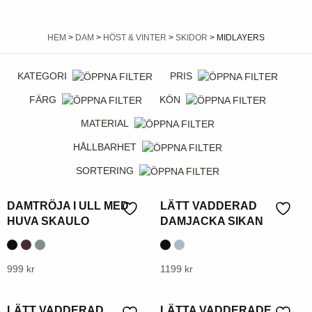
HEM
>
DAM
>
HÖST & VINTER
>
SKIDOR
> MIDLAYERS
KATEGORI
PRIS
FÄRG
KÖN
MATERIAL
HÅLLBARHET
SORTERING
DAMTRÖJA I ULL MED
LÄTT VADDERAD
HUVA SKAULO
DAMJACKA SIKAN
Denna
999
kr
Denna
1199
kr
produkt
produkt
har
har
LÄTT VADDERAD
LÄTTA VADDERADE