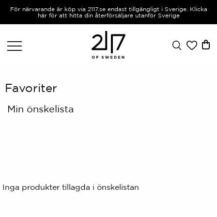
För närvarande är köp via 2117.se endast tillgängligt i Sverige. Klicka
här för att hitta din återförsäljare utanför Sverige
Favoriter
Min önskelista
Inga produkter tillagda i önskelistan