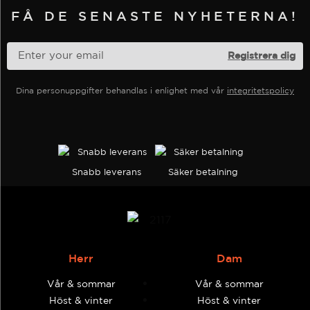
FÅ DE SENASTE NYHETERNA!
produktsidan
produktsidan
Dina personuppgifter behandlas i enlighet med vår
integritetspolicy
Snabb leverans
Säker betalning
Herr
Dam
Vår & sommar
Vår & sommar
Höst & vinter
Höst & vinter