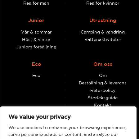
Rea för män
Rea för kvinnor
Junior
Utrustning
Vår & sommar
Camping & vandring
Höst & vinter
Vattenaktiviteter
Juniors försäljning
Eco
Om oss
Eco
Om
Beställning & leverans
Returpolicy
Storleksguide
Kontakt
Villkor och anvisningar
We value your privacy
We use cookies to enhance your browsing experience,
Återförsäljare
Mitt konto
serve personalized ads or content, and analyze our