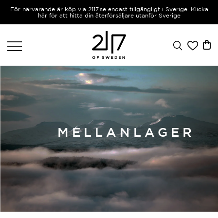
För närvarande är köp via 2117.se endast tillgängligt i Sverige. Klicka
här för att hitta din återförsäljare utanför Sverige
MELLANLAGER