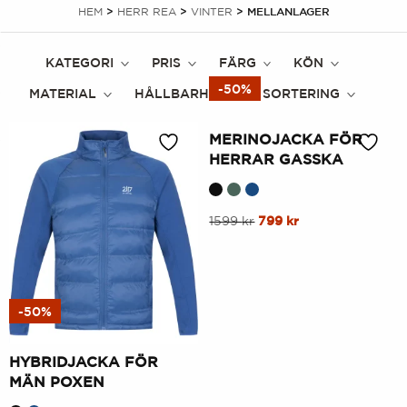
HEM
>
HERR REA
>
VINTER
> MELLANLAGER
KATEGORI
PRIS
FÄRG
KÖN
-50%
MATERIAL
HÅLLBARHET
SORTERING
MERINOJACKA FÖR
HERRAR GASSKA
Denna
Ursprungligt
Nuvarande
1599
kr
799
kr
pris
pris
produkt
var:
är:
har
1599
799
flera
kr.
kr.
varianter.
-50%
Alternativen
kan
HYBRIDJACKA FÖR
väljas
MÄN POXEN
på