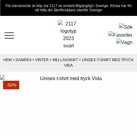
För närvarande är köp via 2117.se endast tillgängligt i Sverige. Klicka här för
att hitta din återförsäljare utanför Sverige
HEM
>
DAMREA
>
VINTER
>
MELLANSKIKT
> UNISEX-T-SHIRT MED TRYCK
VIDA
-50%