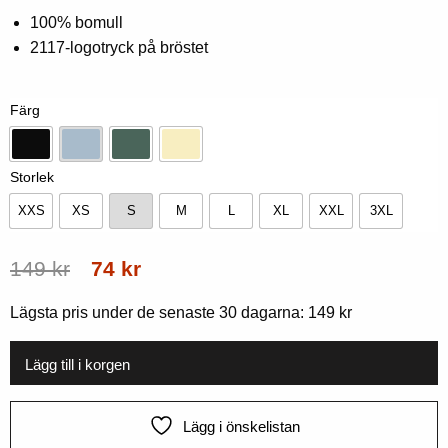
0,00
100% bomull
av
2117-logotryck på bröstet
5
baserat
på
kundbetyg
Färg
Svart
Isblå
Tall
Solsken
Storlek
XXS
XS
S
M
L
XL
XXL
3XL
XXS
XS
S
M
L
XL
XXL
3XL
Ursprungligt
Nuvarande
149
kr
74
kr
pris
pris
Lägsta pris under de senaste 30 dagarna:
149
kr
var:
är:
149
74
Lägg till i korgen
kr.
kr.
Lägg i önskelistan