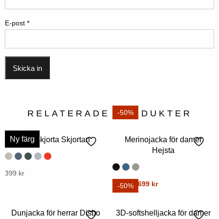
E-post
*
RELATERADE PRODUKTER
-50%
Ny färg
Herrskjorta Skjortan
Merinojacka för damer
Hejsta
Denna
399
kr
Ursprungligt
Nuvarande
Denna
1399
kr
699
kr
produkt
-50%
pris
pris
produkt
har
var:
är:
har
flera
Dunjacka för herrar Disbo
3D-softshelljacka för damer
1399
699