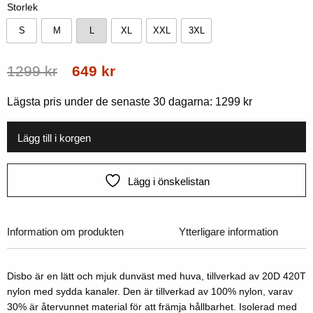
Storlek
S
M
L
XL
XXL
3XL
S
M
L
XL
XXL
3XL
Ursprungligt
Nuvarande
1299
kr
649
kr
pris
pris
Lägsta pris under de senaste 30 dagarna:
1299
kr
var:
är:
1299
649
Lägg till i korgen
kr.
kr.
Lägg i önskelistan
Information om produkten
Ytterligare information
Disbo är en lätt och mjuk dunväst med huva, tillverkad av 20D 420T
nylon med sydda kanaler. Den är tillverkad av 100% nylon, varav
30% är återvunnet material för att främja hållbarhet. Isolerad med