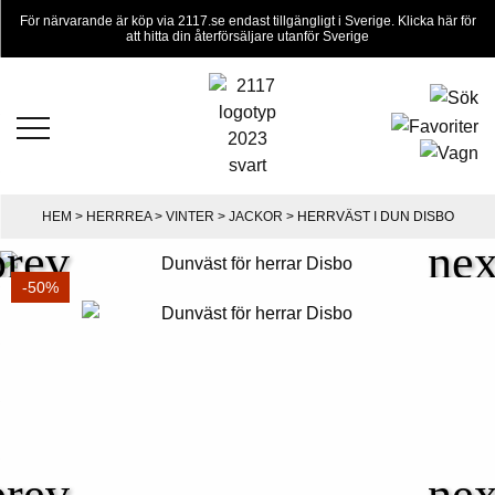
För närvarande är köp via 2117.se endast tillgängligt i Sverige. Klicka här för
att hitta din återförsäljare utanför Sverige
HEM
>
HERRREA
>
VINTER
>
JACKOR
> HERRVÄST I DUN DISBO
-50%