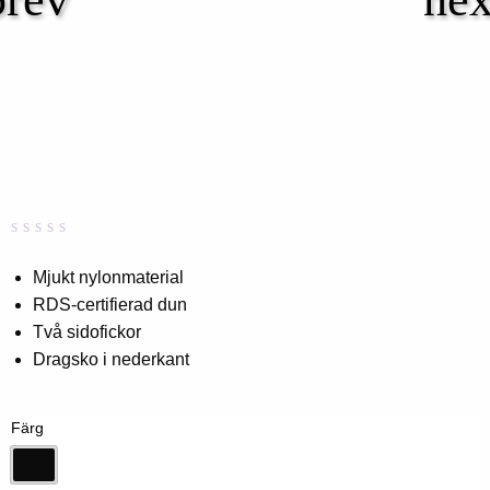
Betygsatt
0
0,00
Mjukt nylonmaterial
av
RDS-certifierad dun
5
baserat
Två sidofickor
på
kundbetyg
Dragsko i nederkant
Färg
Svart