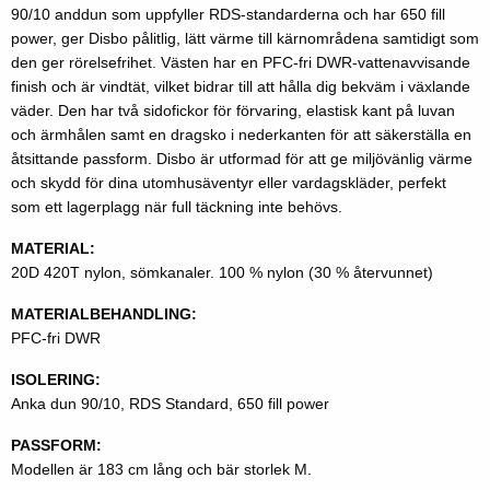
90/10 anddun som uppfyller RDS-standarderna och har 650 fill
power, ger Disbo pålitlig, lätt värme till kärnområdena samtidigt som
den ger rörelsefrihet. Västen har en PFC-fri DWR-vattenavvisande
finish och är vindtät, vilket bidrar till att hålla dig bekväm i växlande
väder. Den har två sidofickor för förvaring, elastisk kant på luvan
och ärmhålen samt en dragsko i nederkanten för att säkerställa en
åtsittande passform. Disbo är utformad för att ge miljövänlig värme
och skydd för dina utomhusäventyr eller vardagskläder, perfekt
som ett lagerplagg när full täckning inte behövs.
MATERIAL:
20D 420T nylon, sömkanaler. 100 % nylon (30 % återvunnet)
MATERIALBEHANDLING:
PFC-fri DWR
ISOLERING:
Anka dun 90/10, RDS Standard, 650 fill power
PASSFORM:
Modellen är 183 cm lång och bär storlek M.