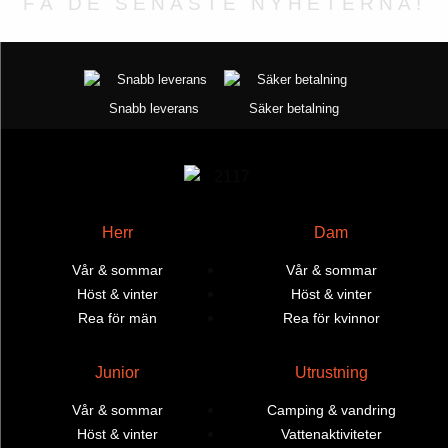
FÅ DE SENASTE NYHETERNA!
på
produktsidan
produktsidan
Snabb leverans
Säker betalning
Herr
Dam
Vår & sommar
Vår & sommar
Höst & vinter
Höst & vinter
Rea för män
Rea för kvinnor
Junior
Utrustning
Vår & sommar
Camping & vandring
Höst & vinter
Vattenaktiviteter