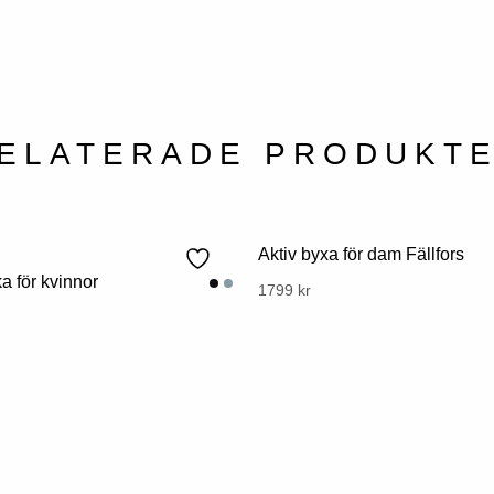
ELATERADE PRODUKT
Aktiv byxa för dam Fällfors
 för kvinnor
Denna
1799
kr
gligt
Nuvarande
produkt
ris
har
r:
flera
849
varianter.
r.
Alternativen
kan
väljas