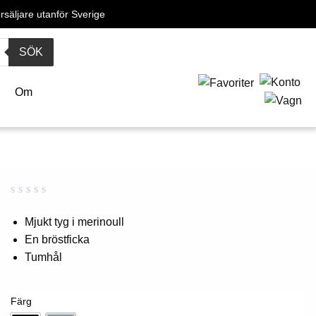
örsäljare utanför Sverige
SÖK
Om
Betygsatt
0
0,00
Mjukt tyg i merinoull
av
En bröstficka
5
baserat
Tumhål
på
kundbetyg
Färg