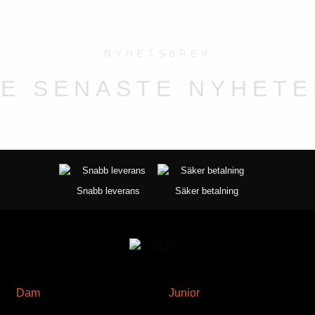
på
produktsidan
NYHETSBREV
DE SENASTE NYHETE
Snabb leverans
Säker betalning
Dam
Junior