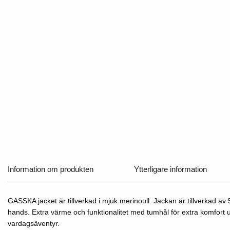
Skidåkning
Outdoor
HÖST & VINTE
HÖST & VINTE
Jackor
Jac
Jackor
Jackor
Mellanlager
Mel
Skidåkning
Skidåkning
Outdoor
Outdoor
Mellanlager
Mellanlage
Underställ
Und
Jackor
Jackor
Underställ
Jackor
Jackor
Underställ
Byxor
Byx
Mellanlager
Mellanlager
Byxor
Mellanlage
Mellanlage
Byxor
Accessoarer
Acc
Underställ
Underställ
Underställ
Underställ
Byxor
Byxor
Byxor
Byxor
Information om produkten
Ytterligare information
GASSKA jacket är tillverkad i mjuk merinoull. Jackan är tillverkad av 
hands. Extra värme och funktionalitet med tumhål för extra komfort u
vardagsäventyr.