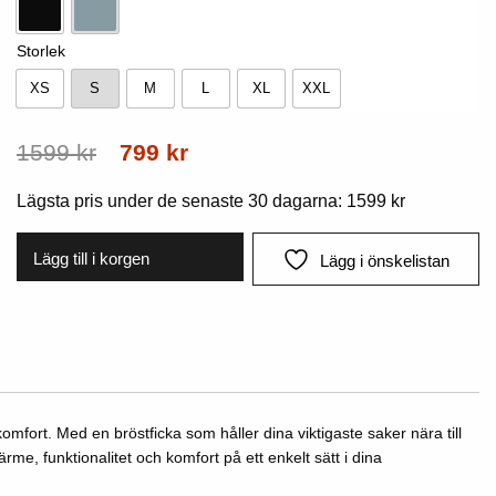
Svart
Ocean
Storlek
XS
S
M
L
XL
XXL
XS
S
M
L
XL
XXL
Ursprungligt
Nuvarande
1599
kr
799
kr
pris
pris
Lägsta pris under de senaste 30 dagarna:
1599
kr
var:
är:
1599
799
Lägg till i korgen
Lägg i önskelistan
kr.
kr.
omfort. Med en bröstficka som håller dina viktigaste saker nära till
e, funktionalitet och komfort på ett enkelt sätt i dina