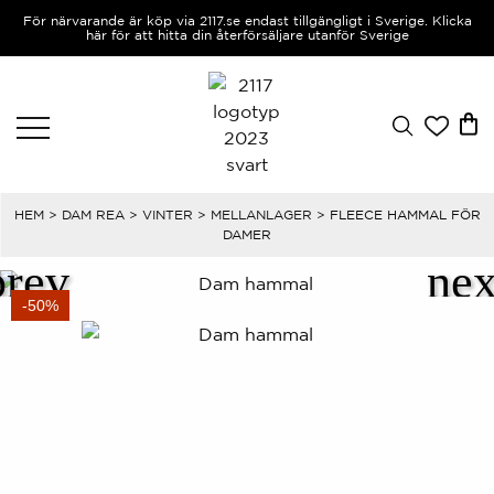
För närvarande är köp via 2117.se endast tillgängligt i Sverige. Klicka
här för att hitta din återförsäljare utanför Sverige
HEM
>
DAM REA
>
VINTER
>
MELLANLAGER
> FLEECE HAMMAL FÖR
DAMER
-50%