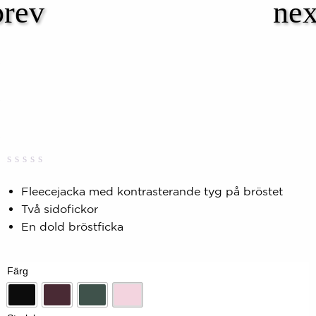
Betygsatt
0
0,00
Fleecejacka med kontrasterande tyg på bröstet
av
Två sidofickor
5
baserat
En dold bröstficka
på
kundbetyg
Färg
Svart
Dk-plum
Skogsgrön
Mjuk rosa