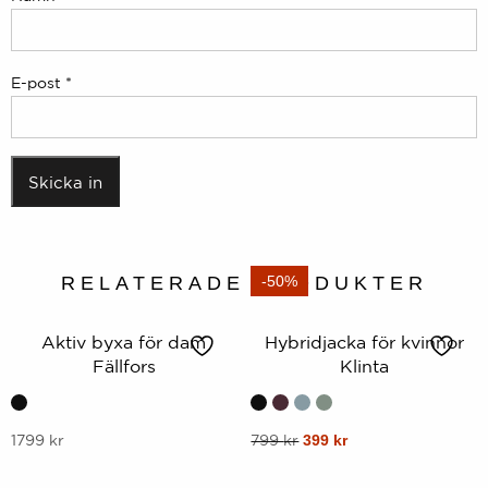
E-post
*
RELATERADE PRODUKTER
-50%
Aktiv byxa för dam
Hybridjacka för kvinnor
Fällfors
Klinta
Denna
Denna
Ursprungligt
Nuvarande
1799
kr
799
kr
399
kr
pris
pris
produkt
produkt
var:
är: