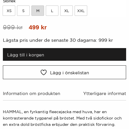
Storlek
XS
S
M
L
XL
XXL
XS
S
M
L
XL
XXL
Ursprungligt
Nuvarande
999
kr
499
kr
pris
pris
Lägsta pris under de senaste 30 dagarna:
999
kr
var:
är:
999
499
Lägg till i korgen
kr.
kr.
Lägg i önskelistan
Information om produkten
Ytterligare informati
HAMMAL, en fyrkantig fleecejacka med huva, har en
kontrasterande tygpanel på bröstet. Med två sidofickor och
en extra dold bröstficka erbjuder den praktisk förvaring.