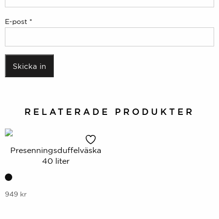
E-post
*
RELATERADE PRODUKTER
Presenningsduffelväska
40 liter
Denna
949
kr
produkt
har