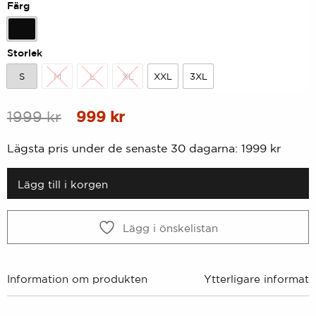
Färg
Svart
Storlek
S
M
L
XL
XXL
3XL
S
M
L
XL
XXL
3XL
Ursprungligt
Nuvarande
1999
kr
999
kr
pris
pris
Lägsta pris under de senaste 30 dagarna:
1999
kr
var:
är:
1999
999
Lägg till i korgen
kr.
kr.
Lägg i önskelistan
Information om produkten
Ytterligare informati