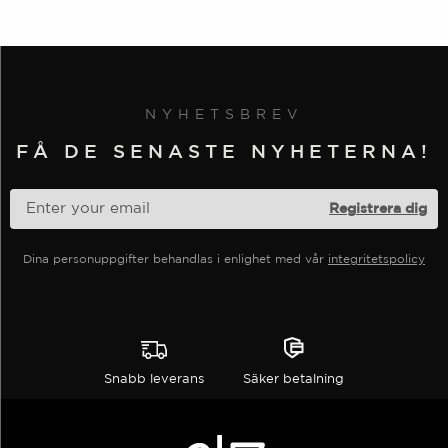
flera
varianter.
Alternativen
kan
NYHETSBREV
väljas
på
FÅ DE SENASTE NYHETERNA!
produktsidan
Dina personuppgifter behandlas i enlighet med vår
integritetspolicy
Snabb leverans
Säker betalning