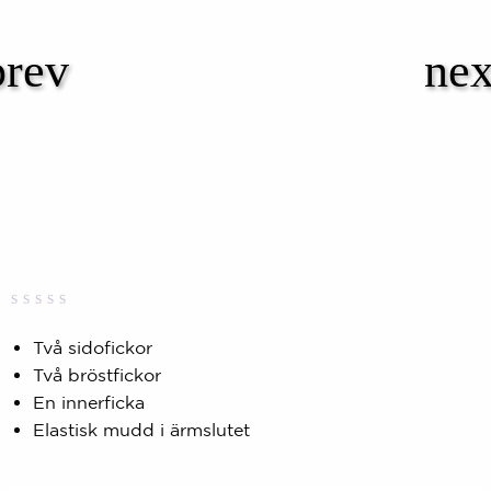
Betygsatt
0
0,00
Två sidofickor
av
Två bröstfickor
5
baserat
En innerficka
på
kundbetyg
Elastisk mudd i ärmslutet