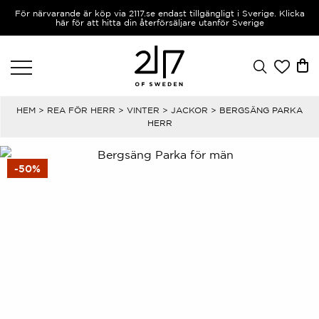
För närvarande är köp via 2117.se endast tillgängligt i Sverige. Klicka
här för att hitta din återförsäljare utanför Sverige
HEM
>
REA FÖR HERR
>
VINTER
>
JACKOR
> BERGSÄNG PARKA
HERR
-50%