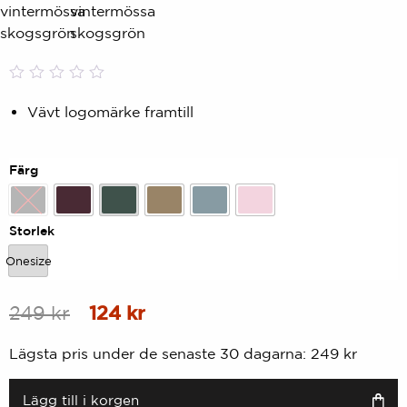
Betygsatt
0
0,00
Vävt logomärke framtill
av
5
baserat
på
Färg
kundbetyg
Svart
Dk-plum
Skogsgrön
Kitt
Ocean
Mjuk rosa
Storlek
Onesize
Onesize
Ursprungligt
Nuvarande
249
kr
124
kr
pris
pris
Lägsta pris under de senaste 30 dagarna:
249
kr
var:
är:
249
124
Lägg till i korgen