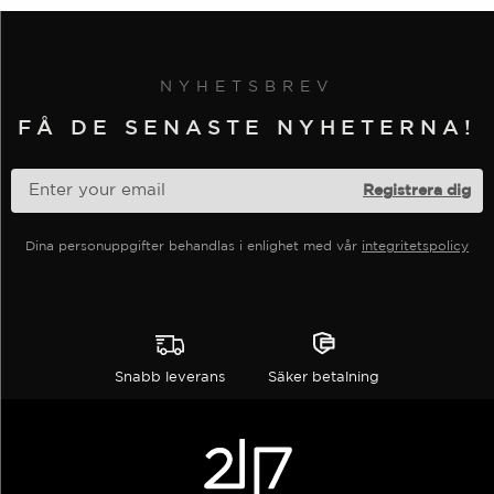
flera
varianter.
Alternativen
NYHETSBREV
kan
väljas
FÅ DE SENASTE NYHETERNA!
på
produktsidan
Dina personuppgifter behandlas i enlighet med vår
integritetspolicy
Snabb leverans
Säker betalning