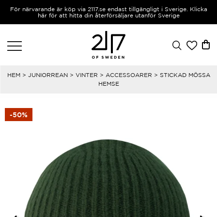
För närvarande är köp via 2117.se endast tillgängligt i Sverige. Klicka
här för att hitta din återförsäljare utanför Sverige
HEM
>
JUNIORREAN
>
VINTER
>
ACCESSOARER
> STICKAD MÖSSA
HEMSE
-50%