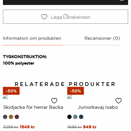
kr.
kr.
Lägg i önskelistan
Information om produkten
Recensioner (0)
TYGKONSTRUKTION:
100% polyester
RELATERADE PRODUKTER
-50%
-50%
Skidjacka för herrar Backa
Juniorkavaj Isabo
Denna
Ursprungligt
Nuvarande
Denna
Ursprungligt
Nuvarande
3299
kr
1649
kr
1699
kr
849
kr