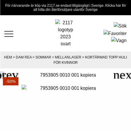
För närvarande är köp via 2117.se endast tillgängligt i Sverige. Klicka här för
att hitta din återförsäljare utanför Sverige
HEM
>
DAM REA
>
SOMMAR
>
MELLANLAGER
> KORTÄRMAD TOPP HULI
FÖR KVINNOR
-50%