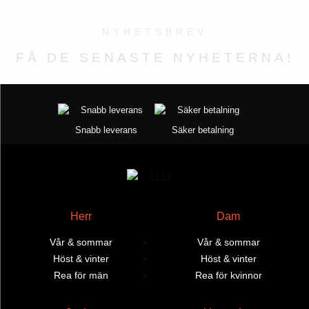
varianter.
varianter.
Alternativen
Alternativen
NYHETSBREV
kan
kan
väljas
väljas
FÅ DE SENASTE NYHETERNA!
på
på
produktsidan
produktsidan
Snabb leverans
Säker betalning
Herr
Dam
Vår & sommar
Vår & sommar
Höst & vinter
Höst & vinter
Rea för män
Rea för kvinnor