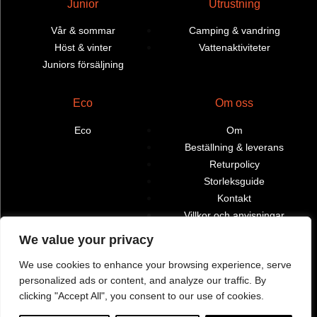
Junior
Utrustning
Vår & sommar
Camping & vandring
Höst & vinter
Vattenaktiviteter
Juniors försäljning
Eco
Om oss
Eco
Om
Beställning & leverans
Returpolicy
Storleksguide
Kontakt
Villkor och anvisningar
We value your privacy
Återförsäljare
Mitt konto
We use cookies to enhance your browsing experience, serve
Hitta butiker och
Beställningar
personalized ads or content, and analyze our traffic. By
återförsäljare
clicking "Accept All", you consent to our use of cookies.