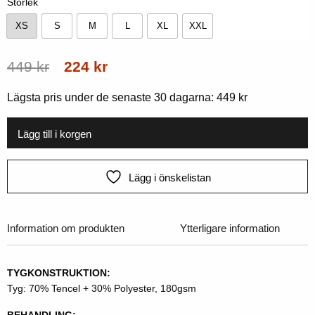
Storlek
XS
S
M
L
XL
XXL
XS
S
M
L
XL
XXL
Ursprungligt
Aktuellt
449
kr
224
kr
pris
pris
Lägsta pris under de senaste 30 dagarna:
449
kr
var:
är:
449
224
Lägg till i korgen
kr.
kr.
Lägg i önskelistan
Information om produkten
Ytterligare information
TYGKONSTRUKTION:
Tyg: 70% Tencel + 30% Polyester, 180gsm
BEHANDLING: