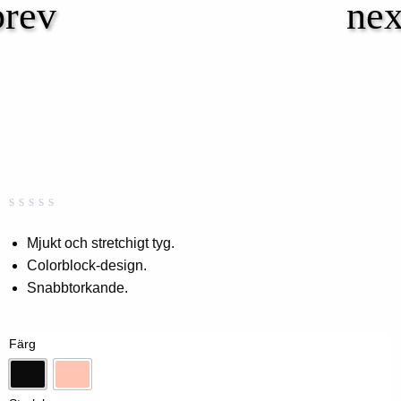
Betygsatt
0
0,00
Mjukt och stretchigt tyg.
av
Colorblock-design.
5
baserat
Snabbtorkande.
på
kundbetyg
Färg
Svart
Persika