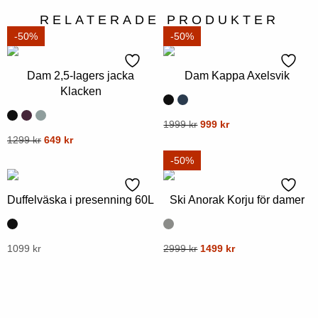
RELATERADE PRODUKTER
-50%
-50%
Dam 2,5-lagers jacka
Dam Kappa Axelsvik
Klacken
Ursprungligt
Nuvarande
Denna
1999
kr
999
kr
pris
pris
Ursprungligt
Nuvarande
Denna
1299
kr
649
kr
produkt
var:
är:
pris
pris
produkt
har
-50%
1999
999
var:
är:
har
flera
kr.
kr.
1299
649
flera
varianter.
kr.
kr.
Duffelväska i presenning 60L
Ski Anorak Korju för damer
varianter.
Alternativen
Alternativen
kan
kan
Ursprungligt
Nuvarande
Denna
1099
kr
väljas
Denna
2999
kr
1499
kr
pris
pris
väljas
produkt
på
produkt
var:
är:
på
har
produktsidan
har
2999
1499
produktsidan
flera
flera
kr.
kr.