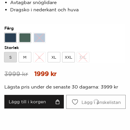
Avtagbar snöglidare
Dragsko i nederkant och huva
Färg
Midnatt
Tall
Himmelblå
Storlek
S
M
L
XL
XXL
3XL
S
M
L
XL
XXL
3XL
Ursprungligt
Aktuellt
3999
kr
1999
kr
pris
pris
Lägsta pris under de senaste 30 dagarna:
3999
kr
var:
är:
3999
1999
Lägg till i korgen
Lägg i önskelistan
kr.
kr.