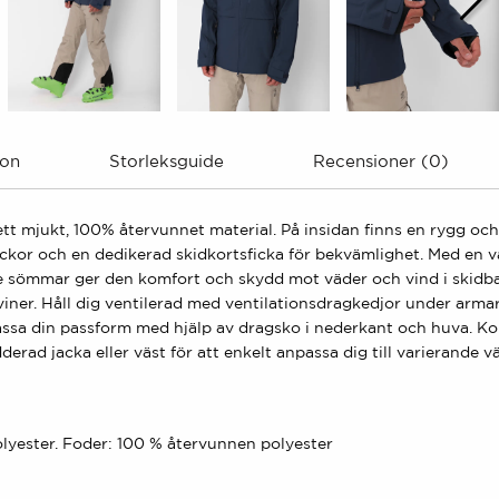
ion
Storleksguide
Recensioner (0)
tt mjukt, 100% återvunnet material. På insidan finns en rygg och
tfickor och en dedikerad skidkortsficka för bekvämlighet. Med 
de sömmar ger den komfort och skydd mot väder och vind i skidb
iner. Håll dig ventilerad med ventilationsdragkedjor under armar
passa din passform med hjälp av dragsko i nederkant och huva. K
dderad jacka eller väst för att enkelt anpassa dig till varierande
olyester. Foder: 100 % återvunnen polyester