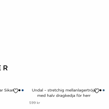
ER
ar Sikan
Undal – stretchig mellanlagertröja
med halv dragkedja för herr
Denna
599
kr
produkt