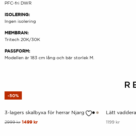
PFC-fri DWR
ISOLERING:
Ingen isolering
MEMBRAN:
Tritech 20K/30K
PASSFORM:
Modellen är 183 cm lång och bär storlek M.
R
-50%
3-lagers skalbyxa för herrar Njarg
Lätt vaddera
Denna
Ursprungligt
Nuvarande
Denna
2999
kr
1499
kr
1199
kr
pris
pris
produkt
produkt
var:
är: