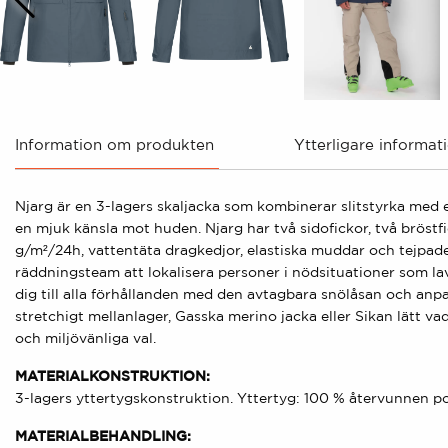
Information om produkten
Ytterligare informat
Njarg är en 3-lagers skaljacka som kombinerar slitstyrka med e
en mjuk känsla mot huden. Njarg har två sidofickor, två brös
g/m²/24h, vattentäta dragkedjor, elastiska muddar och tejpa
räddningsteam att lokalisera personer i nödsituationer som lav
dig till alla förhållanden med den avtagbara snölåsan och an
stretchigt mellanlager, Gasska merino jacka eller Sikan lätt va
och miljövänliga val.
MATERIALKONSTRUKTION:
3-lagers yttertygskonstruktion. Yttertyg: 100 % återvunnen p
MATERIALBEHANDLING: