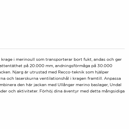
 krage i merinoull som transporterar bort fukt, andas och ger
en vattentäthet på 20.000 mm, andningsförmåga på 30.000
acken. Njarg är utrustad med Recco-teknik som hjälper
na och laserskurna ventilationshål i kragen framtill. Anpassa
ombinera den här jackan med Ullånger merino baslager, Undal
 väder och aktiviteter. Förhöj dina äventyr med detta mångsidiga