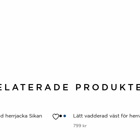
ELATERADE PRODUKT
d herrjacka Sikan
Lätt vadderad väst för herr
Denna
799
kr
produkt