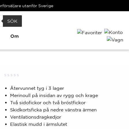
terförsäljare utanför Sverige
SÖK
Om
Betygsatt
0
0,00
Återvunnet tyg i 3 lager
av
Merinoull på insidan av rygg och krage
5
baserat
Två sidofickor och två bröstfickor
på
kundbetyg
Skidkortsficka på nedre vänstra ärmen
Ventilationsdragkedjor
Elastisk mudd i ärmslutet