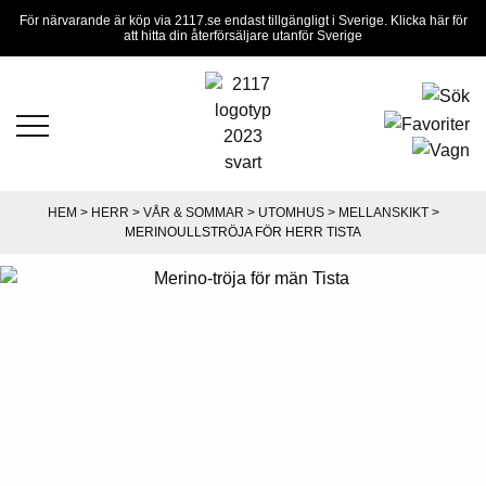
För närvarande är köp via 2117.se endast tillgängligt i Sverige. Klicka här för
att hitta din återförsäljare utanför Sverige
HEM
>
HERR
>
VÅR & SOMMAR
>
UTOMHUS
>
MELLANSKIKT
>
MERINOULLSTRÖJA FÖR HERR TISTA