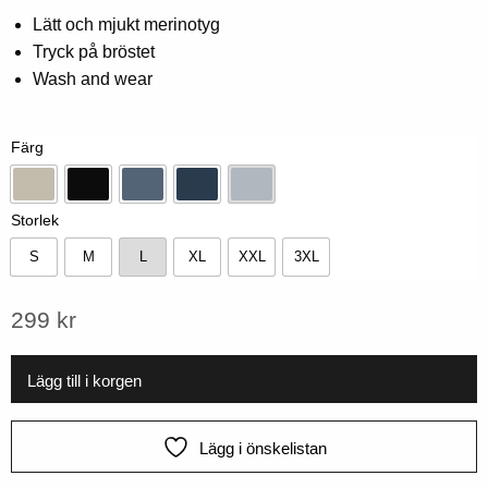
0,00
Lätt och mjukt merinotyg
av
Tryck på bröstet
5
baserat
Wash and wear
på
kundbetyg
Färg
Beige
Svart
Blå
Marin
Pärlblå
Storlek
S
M
L
XL
XXL
3XL
S
M
L
XL
XXL
3XL
299
kr
Lägg till i korgen
Lägg i önskelistan