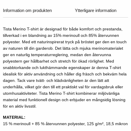
Information om produkten
Ytterligare information
Tista Merino T-shirt är designad för både komfort och prestanda,
tillverkad i en blandning av 15% merinoull och 85% återvunnen
polyester. Med ett naturinspirerat tryck på bröstet ger den en touch
av naturen till din garderob. Det lätta och mjuka merinomaterialet
ger en naturlig temperaturreglering, medan den återvunna
polyestern ger hållbarhet och stretch för ökad rörlighet. Med
snabbtorkande och lukthämmande egenskaper är denna T-shirt
idealisk för aktiv användning och håller dig fräsch och bekväm hela
dagen. Tack vare tvätt- och klädvänligheten är den lätt att
underhålla, vilket gör den till ett praktiskt val för vardagsbruk eller
utomhusaktiviteter. Tista Merino T-shirt kombinerar miljövänliga
material med funktionell design och erbjuder en mångsidig lösning
för en aktiv livsstil.
MATERIAL:
15 % merinoull + 85 % återvunnen polyester, 125 g/m², 18,5 mikron