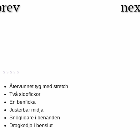
Betygsatt
0
0,00
Återvunnet tyg med stretch
av
Två sidofickor
5
baserat
En benficka
på
kundbetyg
Justerbar midja
Snöglidare i benänden
Dragkedja i benslut