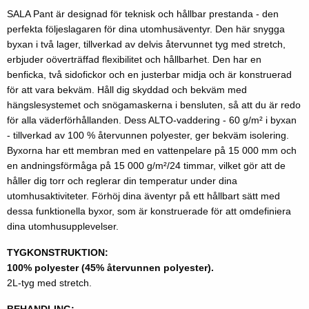
SALA Pant är designad för teknisk och hållbar prestanda - den
perfekta följeslagaren för dina utomhusäventyr. Den här snygga
byxan i två lager, tillverkad av delvis återvunnet tyg med stretch,
erbjuder oöverträffad flexibilitet och hållbarhet. Den har en
benficka, två sidofickor och en justerbar midja och är konstruerad
för att vara bekväm. Håll dig skyddad och bekväm med
hängslesystemet och snögamaskerna i bensluten, så att du är redo
för alla väderförhållanden. Dess ALTO-vaddering - 60 g/m² i byxan
- tillverkad av 100 % återvunnen polyester, ger bekväm isolering.
Byxorna har ett membran med en vattenpelare på 15 000 mm och
en andningsförmåga på 15 000 g/m²/24 timmar, vilket gör att de
håller dig torr och reglerar din temperatur under dina
utomhusaktiviteter. Förhöj dina äventyr på ett hållbart sätt med
dessa funktionella byxor, som är konstruerade för att omdefiniera
dina utomhusupplevelser.
TYGKONSTRUKTION:
100% polyester (45% återvunnen polyester).
2L-tyg med stretch.
BEHANDLING: