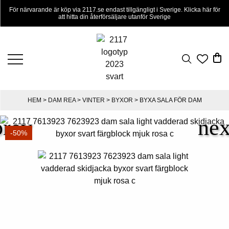
För närvarande är köp via 2117.se endast tillgängligt i Sverige. Klicka här för
att hitta din återförsäljare utanför Sverige
HEM
>
DAM REA
>
VINTER
>
BYXOR
> BYXA SALA FÖR DAM
-50%