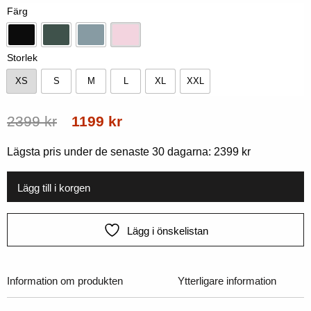
Färg
Svart
Skogsgrön
Ocean
Mjuk rosa
Storlek
XS
S
M
L
XL
XXL
XS
S
M
L
XL
XXL
Ursprungligt
Nuvarande
2399
kr
1199
kr
pris
pris
Lägsta pris under de senaste 30 dagarna:
2399
kr
var:
är:
2399
1199
Lägg till i korgen
kr.
kr.
Lägg i önskelistan
Information om produkten
Ytterligare information