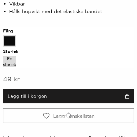
Vikbar
5
baserat
Hålls hopvikt med det elastiska bandet
på
kundbetyg
Färg
Svart
Storlek
En
En storlek
storlek
49
kr
Lägg till i korgen
Lägg i önskelistan