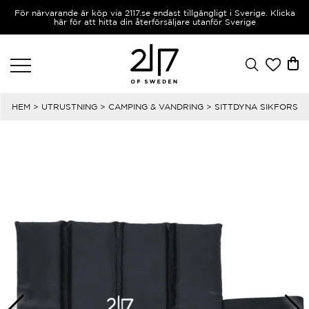
För närvarande är köp via 2117.se endast tillgängligt i Sverige. Klicka
här för att hitta din återförsäljare utanför Sverige
HEM
>
UTRUSTNING
>
CAMPING & VANDRING
> SITTDYNA SIKFORS