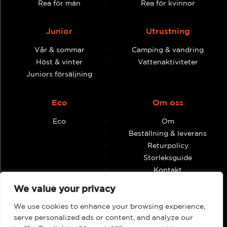
Rea för män
Rea för kvinnor
Junior
Utrustning
Vår & sommar
Camping & vandring
Höst & vinter
Vattenaktiviteter
Juniors försäljning
Eco
Om oss
Eco
Om
Beställning & leverans
Returpolicy
Storleksguide
Kontakt
Villkor och anvisningar
We value your privacy
We use cookies to enhance your browsing experience,
Återförsäljare
Mitt konto
serve personalized ads or content, and analyze our