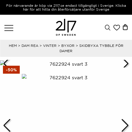
För närvarande är köp via 2117.se endast tillgängligt i Sverige. Klicka
här för att hitta din återförsäljare utanför Sverige
HEM
>
DAM REA
>
VINTER
>
BYXOR
> SKIDBYXA TYBBLE FÖR
DAMER
-50%