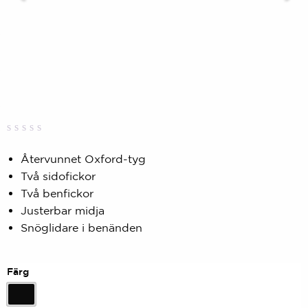
Betygsatt
0
0,00
Återvunnet Oxford-tyg
av
Två sidofickor
5
baserat
Två benfickor
på
kundbetyg
Justerbar midja
Snöglidare i benänden
Färg
Svart