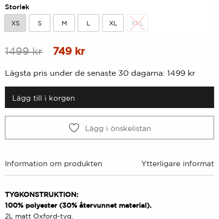
Storlek
XS
S
M
L
XL
XXL
XS
S
M
L
XL
XXL
Ursprungligt
Nuvarande
1499
kr
749
kr
pris
pris
Lägsta pris under de senaste 30 dagarna:
1499
kr
var:
är:
1499
749
Lägg till i korgen
kr.
kr.
Lägg i önskelistan
Information om produkten
Ytterligare informati
TYGKONSTRUKTION:
100% polyester (30% återvunnet material).
2L matt Oxford-tyg.