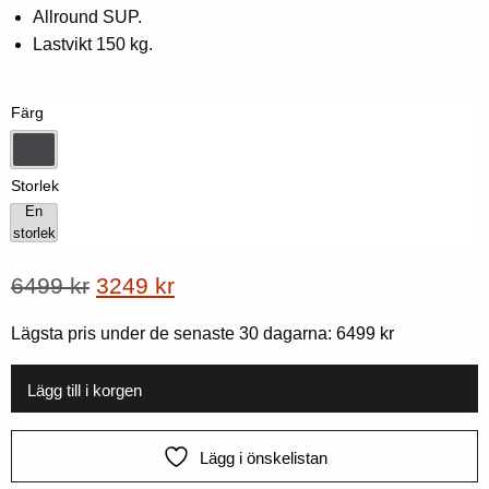
baserat
Allround SUP.
på
kundbetyg
Lastvikt 150 kg.
Färg
Dk-grå
Storlek
En
storlek
En storlek
Ursprungligt
Nuvarande
6499
kr
3249
kr
pris
pris
Lägsta pris under de senaste 30 dagarna:
6499
kr
var:
är:
6499
3249
Lägg till i korgen
kr.
kr.
Lägg i önskelistan