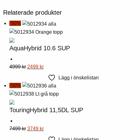
Relaterade produkter
-50%
AquaHybrid 10.6 SUP
Denna
Ursprungligt
Nuvarande
4999
kr
2499
kr
produkt
pris
pris
Lägg i önskelistan
har
var:
är:
-50%
flera
4999
2499
varianter.
kr.
kr.
Alternativen
TouringHybrid 11,5DL SUP
kan
väljas
Denna
Ursprungligt
Nuvarande
7499
kr
3749
kr
på
produkt
pris
pris
produktsidan
Lägg i önskelistan