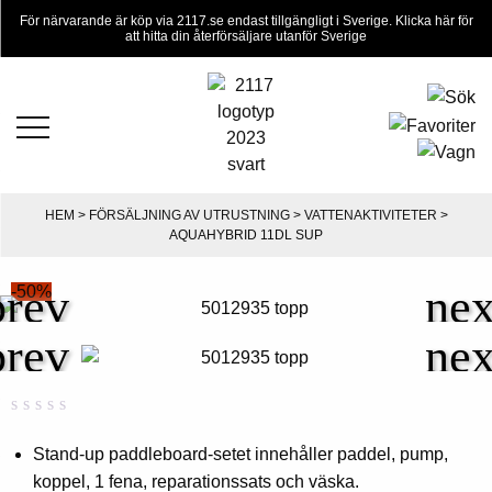
För närvarande är köp via 2117.se endast tillgängligt i Sverige. Klicka här för
att hitta din återförsäljare utanför Sverige
HEM
>
FÖRSÄLJNING AV UTRUSTNING
>
VATTENAKTIVITETER
>
AQUAHYBRID 11DL SUP
-50%
Betygsatt
0
0,00
Stand-up paddleboard-setet innehåller paddel, pump,
av
koppel, 1 fena, reparationssats och väska.
5