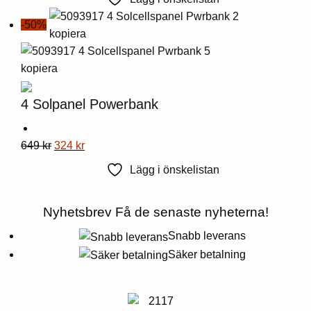
har
var:
är:
-50%
flera
7499
3749
varianter.
kr.
kr.
Alternativen
kan
väljas
4 Solpanel Powerbank
på
produktsidan
Denna
Ursprungligt
Nuvarande
649
kr
324
kr
produkt
pris
pris
Lägg i önskelistan
har
var:
är:
flera
649
324
Nyhetsbrev
Få de senaste nyheterna!
varianter.
kr.
kr.
Alternativen
Snabb leverans
kan
Säker betalning
väljas
på
produktsidan