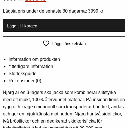
pris
pris
Lägsta pris under de senaste 30 dagarna:
3999
kr
var:
är:
3999
1999
Lägg till i korgen
kr.
kr.
Lägg i önskelistan
Information om produkten
Ytterligare information
Storleksguide
Recensioner (0)
Njarg är en 3-lagers skaljacka som kombinerar slitstyrka
med ett mjukt, 100% återvunnet material. På insidan finns en
rygg och krage i merinoull som transporterar bort fukt, andas
och ger en mjuk känsla mot huden. Njarg har två sidofickor,
två bröstfickor och en dedikerad skidkortsficka för