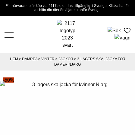
För närvarande är köp via 2117.se endast tillgängligt i Sverige. Klicka här för
att hitta din återförsäljare utanför Sverige
HEM
>
DAMREA
>
VINTER
>
JACKOR
> 3-LAGERS SKALJACKA FÖR
DAMER NJARG
-50%