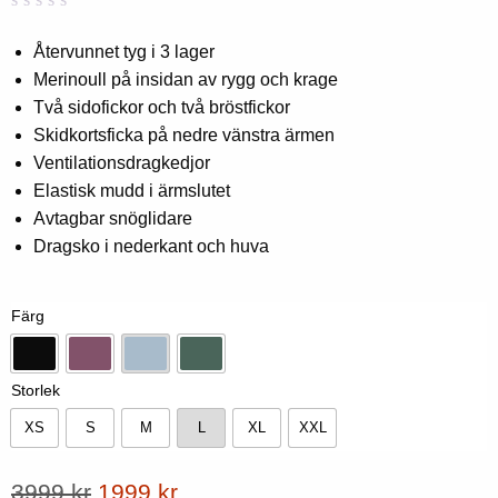
Betygsatt
0
0,00
Återvunnet tyg i 3 lager
av
Merinoull på insidan av rygg och krage
5
baserat
Två sidofickor och två bröstfickor
på
kundbetyg
Skidkortsficka på nedre vänstra ärmen
Ventilationsdragkedjor
Elastisk mudd i ärmslutet
Avtagbar snöglidare
Dragsko i nederkant och huva
Färg
Svart
Druva
Isblå
Tall
Storlek
XS
S
M
L
XL
XXL
XS
S
M
L
XL
XXL
Ursprungligt
Aktuellt
3999
kr
1999
kr