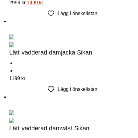
Denna
Ursprungligt
Nuvarande
2999
kr
1499
kr
produkt
pris
pris
Lägg i önskelistan
har
var:
är:
flera
2999
1499
varianter.
kr.
kr.
Alternativen
kan
Lätt vadderad damjacka Sikan
väljas
på
produktsidan
Denna
1199
kr
produkt
Lägg i önskelistan
har
flera
varianter.
Alternativen
kan
Lätt vadderad damväst Sikan
väljas