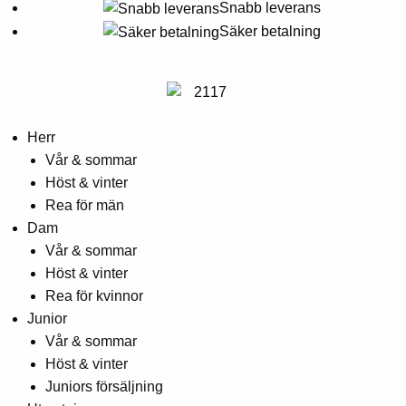
Alternativen
Snabb leverans
kan
Säker betalning
väljas
på
produktsidan
Herr
Vår & sommar
Höst & vinter
Rea för män
Dam
Vår & sommar
Höst & vinter
Rea för kvinnor
Junior
Vår & sommar
Höst & vinter
Juniors försäljning