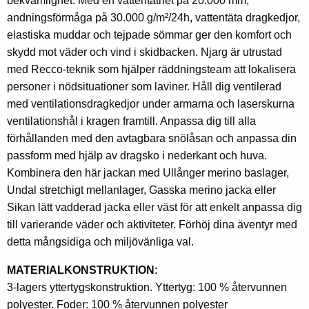
bekvämlighet. Med en vattentäthet på 20.000 mm,
andningsförmåga på 30.000 g/m²/24h, vattentäta dragkedjor,
elastiska muddar och tejpade sömmar ger den komfort och
skydd mot väder och vind i skidbacken. Njarg är utrustad
med Recco-teknik som hjälper räddningsteam att lokalisera
personer i nödsituationer som laviner. Håll dig ventilerad
med ventilationsdragkedjor under armarna och laserskurna
ventilationshål i kragen framtill. Anpassa dig till alla
förhållanden med den avtagbara snölåsan och anpassa din
passform med hjälp av dragsko i nederkant och huva.
Kombinera den här jackan med Ullånger merino baslager,
Undal stretchigt mellanlager, Gasska merino jacka eller
Sikan lätt vadderad jacka eller väst för att enkelt anpassa dig
till varierande väder och aktiviteter. Förhöj dina äventyr med
detta mångsidiga och miljövänliga val.
MATERIALKONSTRUKTION:
3-lagers yttertygskonstruktion. Yttertyg: 100 % återvunnen
polyester. Foder: 100 % återvunnen polyester