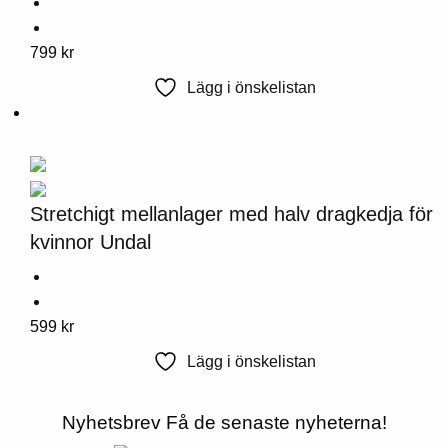
på
produktsidan
Denna
799
kr
produkt
Lägg i önskelistan
har
flera
varianter.
Alternativen
kan
Stretchigt mellanlager med halv dragkedja för
väljas
kvinnor Undal
på
produktsidan
Denna
599
kr
produkt
Lägg i önskelistan
har
flera
Nyhetsbrev
Få de senaste nyheterna!
varianter.