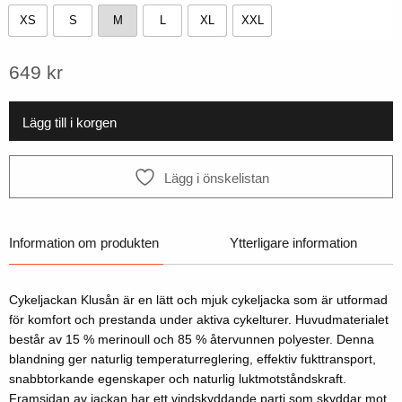
XS
S
M
L
XL
XXL
XS
S
M
L
XL
XXL
649
kr
Lägg till i korgen
Lägg i önskelistan
Information om produkten
Ytterligare information
Cykeljackan Klusån är en lätt och mjuk cykeljacka som är utformad
för komfort och prestanda under aktiva cykelturer. Huvudmaterialet
består av 15 % merinoull och 85 % återvunnen polyester. Denna
blandning ger naturlig temperaturreglering, effektiv fukttransport,
snabbtorkande egenskaper och naturlig luktmotståndskraft.
Framsidan av jackan har ett vindskyddande parti som skyddar mot