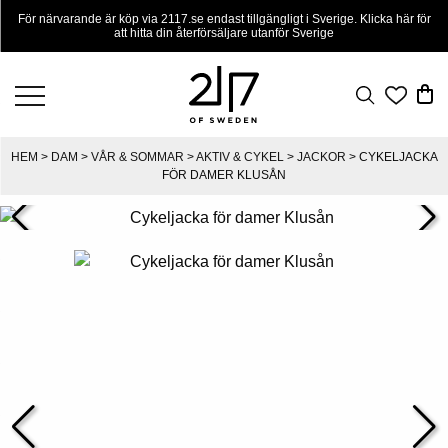
För närvarande är köp via 2117.se endast tillgängligt i Sverige. Klicka här för
att hitta din återförsäljare utanför Sverige
HEM
>
DAM
>
VÅR & SOMMAR
>
AKTIV & CYKEL
>
JACKOR
> CYKELJACKA
FÖR DAMER KLUSÅN