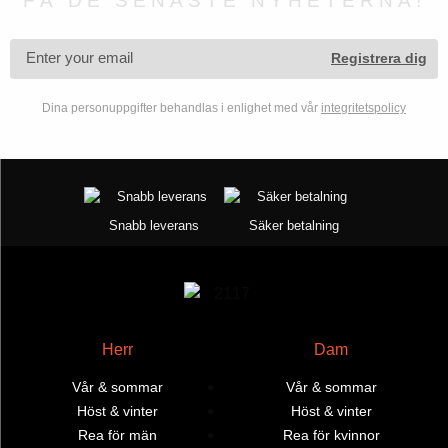
FÅ DE SENASTE NYHETERNA!
produktsidan
Dina personuppgifter behandlas i enlighet med vår
integritetspolicy
Snabb leverans
Säker betalning
Herr
Dam
Vår & sommar
Vår & sommar
Höst & vinter
Höst & vinter
Rea för män
Rea för kvinnor