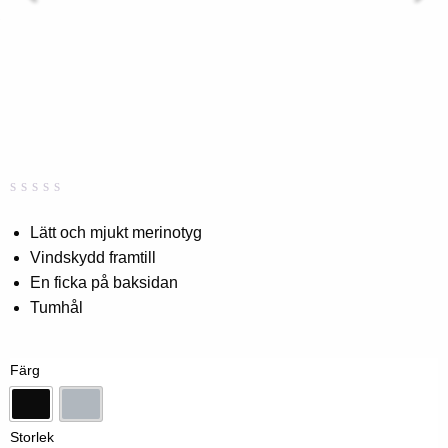
Betygsatt
0
0,00
Lätt och mjukt merinotyg
av
Vindskydd framtill
5
baserat
En ficka på baksidan
på
kundbetyg
Tumhål
Färg
Svart
Pärlblå
Storlek