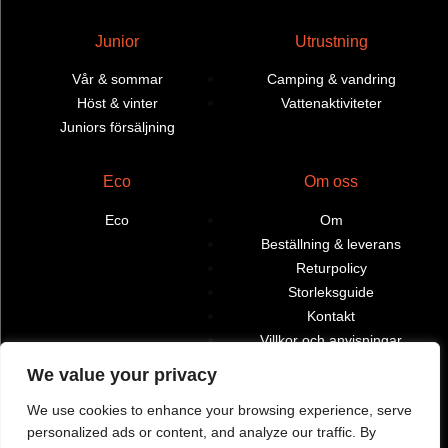
Junior
Utrustning
Vår & sommar
Camping & vandring
Höst & vinter
Vattenaktiviteter
Juniors försäljning
Eco
Om oss
Eco
Om
Beställning & leverans
Returpolicy
Storleksguide
Kontakt
Villkor och anvisningar
We value your privacy
Återförsäljare
Mitt konto
We use cookies to enhance your browsing experience, serve
personalized ads or content, and analyze our traffic. By
Hitta butiker och
Beställningar
återförsäljare