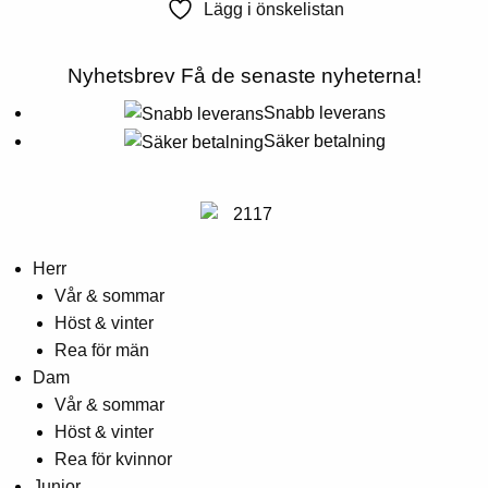
produktsidan
Lägg i önskelistan
har
flera
Nyhetsbrev
Få de senaste nyheterna!
varianter.
Alternativen
Snabb leverans
kan
Säker betalning
väljas
på
produktsidan
Herr
Vår & sommar
Höst & vinter
Rea för män
Dam
Vår & sommar
Höst & vinter
Rea för kvinnor
Junior