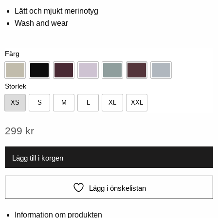
0,00
Lätt och mjukt merinotyg
av
Wash and wear
5
baserat
på
kundbetyg
Färg
Beige
Svart
Dk-plum
Lavendel
Mint
Rött vin
Pärlblå
Storlek
XS
S
M
L
XL
XXL
XS
S
M
L
XL
XXL
299
kr
Lägg till i korgen
Lägg i önskelistan
Information om produkten