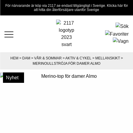
För närvarande är köp via 2117.se endast tillgängligt i Sverige. Klicka här för
att hitta din återförsäljare utanför Sverige
HEM
>
DAM
>
VÅR & SOMMAR
>
AKTIV & CYKEL
>
MELLANSKIKT
>
MERINOULLSTRÖJA FÖR DAMER ALMO
Ny färg
Ny färg
Nyhet
Nyhet