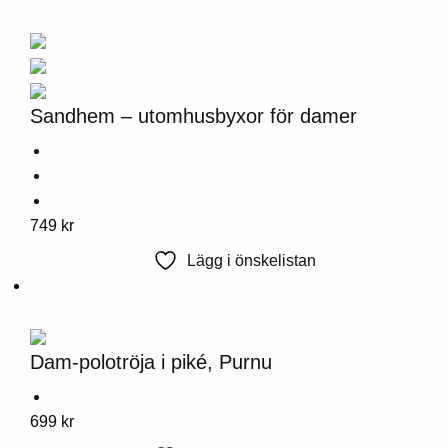
flera
varianter.
Alternativen
kan
väljas
Sandhem – utomhusbyxor för damer
på
produktsidan
Denna
749
kr
produkt
Lägg i önskelistan
har
flera
varianter.
Alternativen
Dam-polotröja i piké, Purnu
kan
väljas
Denna
699
kr
på
produkt