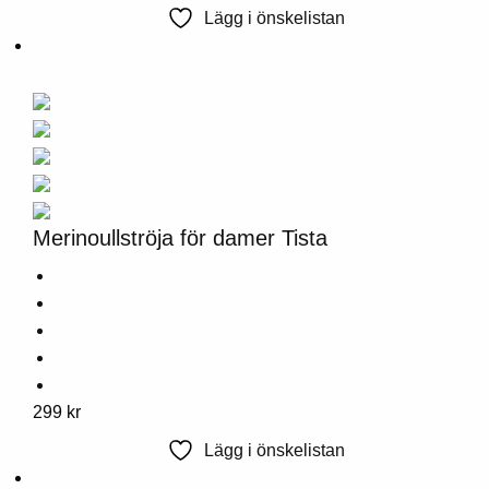
produkt
Lägg i önskelistan
har
flera
varianter.
Alternativen
kan
väljas
på
produktsidan
Merinoullströja för damer Tista
Denna
299
kr
produkt
Lägg i önskelistan
har