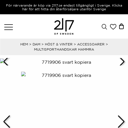
För närvarande är köp via 2117.se endast tillgängligt i Sverige. Klicka
här för att hitta din återförsäljare utanför Sverige
HEM
>
DAM
>
HÖST & VINTER
>
ACCESSOARER
>
MULTISPORTHANDSKAR HAMMRA