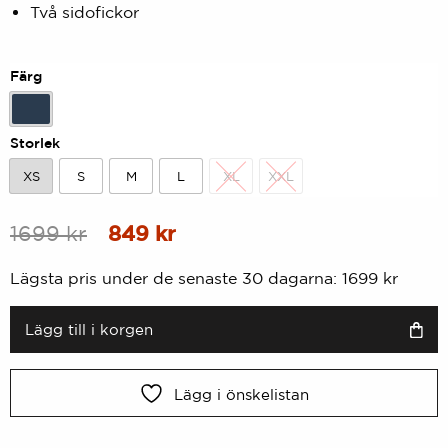
Två sidofickor
5
baserat
på
kundbetyg
Färg
Marin
Storlek
XS
S
M
L
XL
XXL
XS
S
M
L
XL
XXL
Ursprungligt
Nuvarande
1699
kr
849
kr
pris
pris
Lägsta pris under de senaste 30 dagarna:
1699
kr
var:
är:
1699
849
Lägg till i korgen
kr.
kr.
Lägg i önskelistan