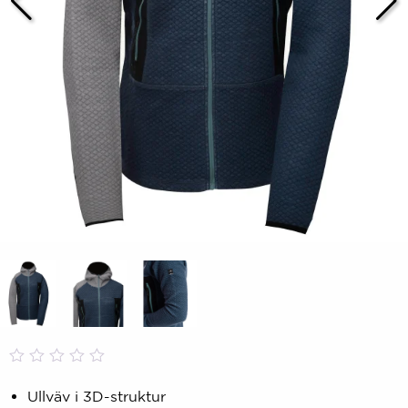
Betygsatt
0
0,00
Ullväv i 3D-struktur
av