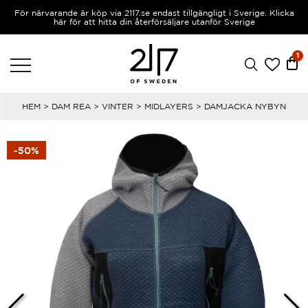
För närvarande är köp via 2117.se endast tillgängligt i Sverige. Klicka
här för att hitta din återförsäljare utanför Sverige
1
HEM
>
DAM REA
>
VINTER
>
MIDLAYERS
> DAMJACKA NYBYN
-50%