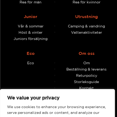
Rea för män
Rea för kvinnor
Junior
Utrustning
Vår & sommar
Camping & vandring
Höst & vinter
Vattenaktiviteter
Juniors försäljning
Eco
Om oss
Eco
Om
Beställning & leverans
Returpolicy
Storleksguide
Kontakt
Villkor och anvisningar
We value your privacy
We use cookies to enhance your browsing experience,
Återförsäljare
Mitt konto
serve personalized ads or content, and analyze our