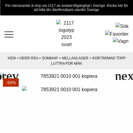
För närvarande är köp via 2117.se endast tillgängligt i Sverige. Klicka här för
att hitta din återförsäljare utanför Sverige
HEM
>
HERR REA
>
SOMMAR
>
MELLANLAGER
> KORTÄRMAD TOPP
LUTTRA FÖR MÄN
-50%