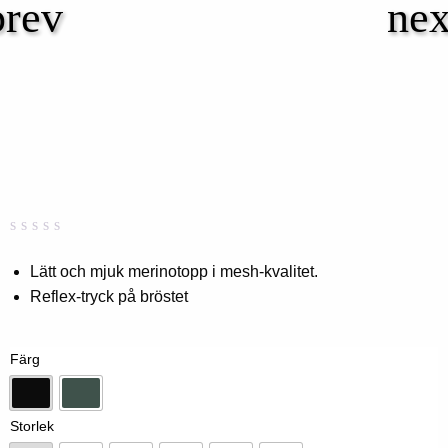
Betygsatt
0
0,00
Lätt och mjuk merinotopp i mesh-kvalitet.
av
Reflex-tryck på bröstet
5
baserat
på
kundbetyg
Färg
Svart
Skogsgrön
Storlek