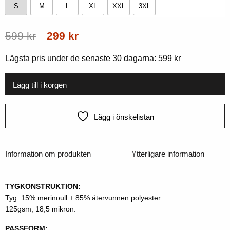
S
M
L
XL
XXL
3XL
S
M
L
XL
XXL
3XL
Ursprungligt
Aktuellt
599
kr
299
kr
pris
pris
Lägsta pris under de senaste 30 dagarna:
599
kr
var:
är:
599
299
Lägg till i korgen
kr.
kr.
Lägg i önskelistan
Information om produkten
Ytterligare information
TYGKONSTRUKTION:
Tyg: 15% merinoull + 85% återvunnen polyester.
125gsm, 18,5 mikron.
PASSFORM: