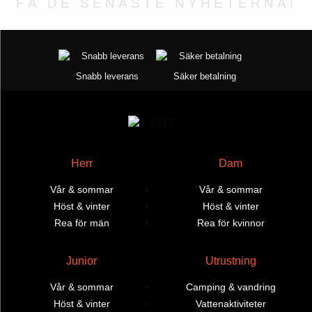
FÅ DE SENASTE NYHETERNA!
på
på
produktsidan
produktsidan
Snabb leverans
Säker betalning
Herr
Dam
Vår & sommar
Vår & sommar
Höst & vinter
Höst & vinter
Rea för män
Rea för kvinnor
Junior
Utrustning
Vår & sommar
Camping & vandring
Höst & vinter
Vattenaktiviteter