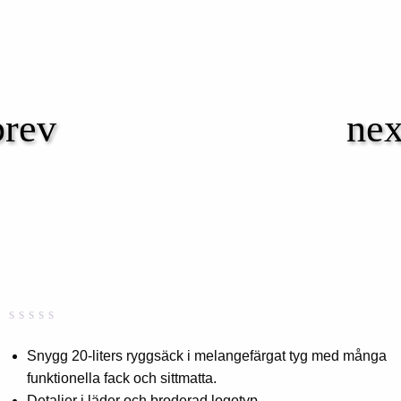
Betygsatt
0
0,00
Snygg 20-liters ryggsäck i melangefärgat tyg med många
av
funktionella fack och sittmatta.
5
baserat
Detaljer i läder och broderad logotyp.