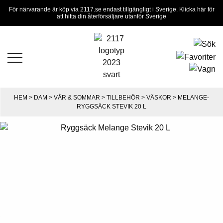
För närvarande är köp via 2117.se endast tillgängligt i Sverige. Klicka här för
att hitta din återförsäljare utanför Sverige
HEM
>
DAM
>
VÅR & SOMMAR
>
TILLBEHÖR
>
VÄSKOR
> MELANGE-
RYGGSÄCK STEVIK 20 L