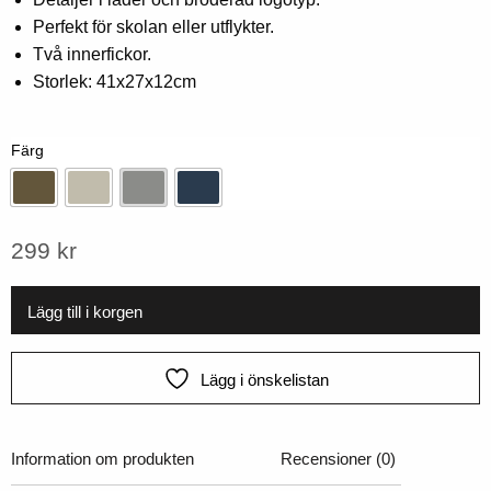
på
kundbetyg
Perfekt för skolan eller utflykter.
Två innerfickor.
Storlek: 41x27x12cm
Färg
Armégrön
Beige
Grå
Marin
299
kr
Lägg till i korgen
Lägg i önskelistan
Information om produkten
Recensioner (0)