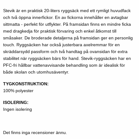
Stevik är en praktisk 20-liters ryggsäck med ett rymligt huvudfack
och två öppna innerfickor. En av fickorna innehåller en avtagbar
sittmatta - perfekt för utflykter. På framsidan finns en mindre ficka
med dragkedja för praktisk förvaring och enkel åtkomst till
småsaker. De broderade detaljerna på framsidan ger en personlig
touch. Ryggsäcken har också justerbara axelremmar för en
skräddarsydd passform och två handtag på ovansidan för extra
stabilitet när ryggsäcken bärs för hand. Stevik-ryggsäcken har en
PFC-fri hållbar vattenavvisande behandling som är idealisk för
både skolan och utomhusäventyr.
TYGKONSTRUKTION:
100% polyester
ISOLERING:
Ingen isolering
Det finns inga recensioner ännu.