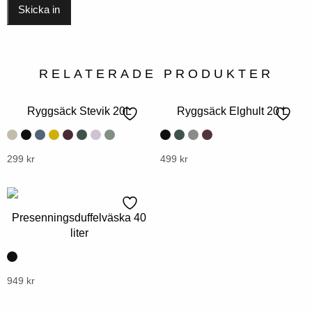
RELATERADE PRODUKTER
Ryggsäck Stevik 20L
Ryggsäck Elghult 20 L
Denna
299
kr
Denna
499
kr
produkt
produkt
har
har
flera
flera
Presenningsduffelväska 40
varianter.
varianter.
liter
Alternativen
Alternativen
kan
kan
väljas
Denna
949
kr
väljas
på
produkt
på