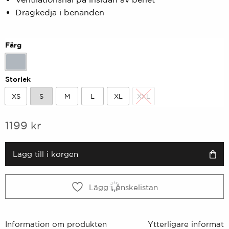
Dragkedja i benänden
Färg
Pärlblå
Storlek
XS
S
M
L
XL
XXL
XS
S
M
L
XL
XXL
1199
kr
Lägg till i korgen
Lägg i önskelistan
Information om produkten
Ytterligare informati