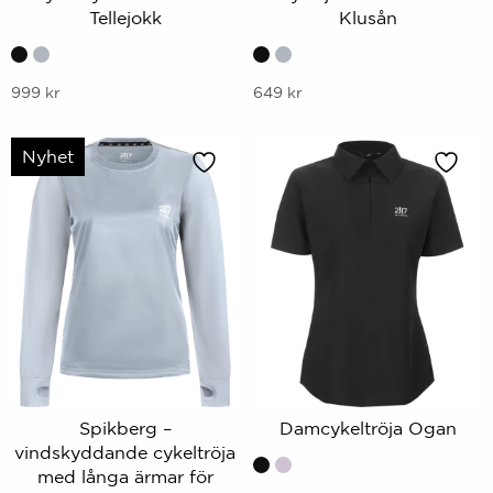
Tellejokk
Klusån
Denna
Denna
999
kr
649
kr
produkt
produkt
har
har
Nyhet
flera
flera
varianter.
varianter.
Alternativen
Alternativen
kan
kan
väljas
väljas
på
på
produktsidan
produktsidan
Spikberg –
Damcykeltröja Ogan
vindskyddande cykeltröja
med långa ärmar för