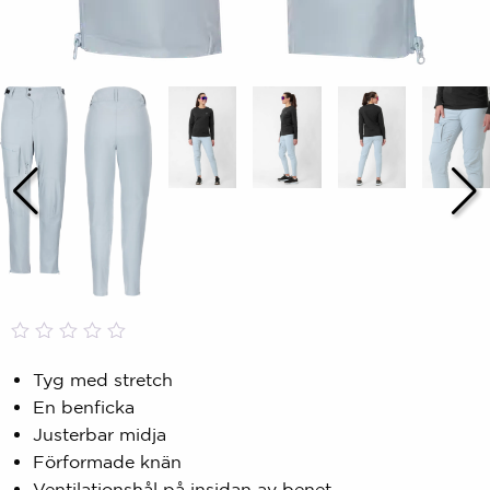
Betygsatt
0
0,00
Tyg med stretch
av
En benficka
5
baserat
Justerbar midja
på
Förformade knän
kundbetyg
Ventilationshål på insidan av benet