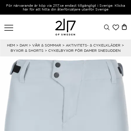
För närvarande är köp via 2117.se endast tillgängligt i Sverige. Klicka
här för att hitta din återförsäljare utanför Sverige
HEM
>
DAM
>
VÅR & SOMMAR
>
AKTIVITETS- & CYKELKLÄDER
>
BYXOR & SHORTS
> CYKELBYXOR FÖR DAMER SNESUDDEN