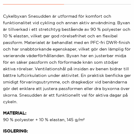
Cykelbyxan Snesudden är utformad för komfort och
funktionalitet vid cykling och annan aktiv användning. Byxan
är tillverkad i ett stretchtyg bestående av 90 % polyester och
10 % elastan, vilket ger god rörelsefrihet och en flexibel
passform. Materialet är behandlat med en PFC-fri DWR-finish
och har snabbtorkande egenskaper, vilket gör den lämplig för
varierande väderförhållanden. Byxan har en justerbar midja
för en säker passform och förformade knän som stödjer
aktiva rörelser. Ventilationshål på insidan av benen bidrar till
bättre luftcirkulation under aktivitet. En praktisk benficka ger
smidigt förvaringsutrymme, och dragkedjor vid benändarna
gör det enklare att justera passformen eller dra byxorna över
skorna. Snesudden är ett funktionellt val för aktiva dagar på
cykeln.
MATERIAL:
90 % polyester + 10 % elastan, 145 g/m²
ISOLERING: