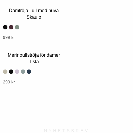
väljas
produkt
på
har
Damtröja i ull med huva
produktsidan
flera
Skaulo
varianter.
Alternativen
kan
Denna
999
kr
väljas
produkt
på
har
Merinoullströja för damer
produktsidan
flera
Tista
varianter.
Alternativen
kan
Denna
299
kr
väljas
produkt
på
har
produktsidan
flera
varianter.
Alternativen
kan
NYHETSBREV