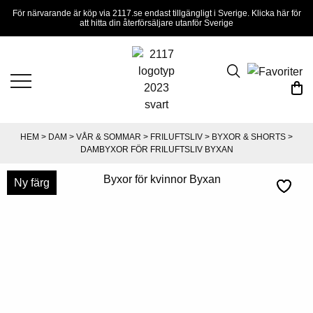
För närvarande är köp via 2117.se endast tillgängligt i Sverige. Klicka här för
att hitta din återförsäljare utanför Sverige
HEM
>
DAM
>
VÅR & SOMMAR
>
FRILUFTSLIV
>
BYXOR & SHORTS
>
DAMBYXOR FÖR FRILUFTSLIV BYXAN
Nyhet
Nyhet
Ny färg