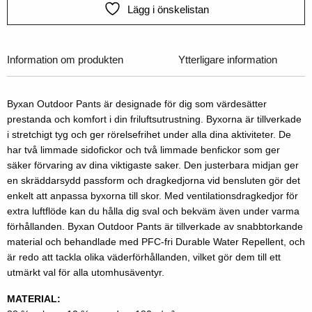
Lägg i önskelistan
Information om produkten
Ytterligare information
Byxan Outdoor Pants är designade för dig som värdesätter
prestanda och komfort i din friluftsutrustning. Byxorna är tillverkade
i stretchigt tyg och ger rörelsefrihet under alla dina aktiviteter. De
har två limmade sidofickor och två limmade benfickor som ger
säker förvaring av dina viktigaste saker. Den justerbara midjan ger
en skräddarsydd passform och dragkedjorna vid bensluten gör det
enkelt att anpassa byxorna till skor. Med ventilationsdragkedjor för
extra luftflöde kan du hålla dig sval och bekväm även under varma
förhållanden. Byxan Outdoor Pants är tillverkade av snabbtorkande
material och behandlade med PFC-fri Durable Water Repellent, och
är redo att tackla olika väderförhållanden, vilket gör dem till ett
utmärkt val för alla utomhusäventyr.
MATERIAL: