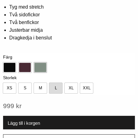
0,00
Tyg med stretch
av
Två sidofickor
5
baserat
Två benfickor
på
kundbetyg
Justerbar midja
Dragkedja i benslut
Färg
Svart
Dk-plum
Vintage grön
Storlek
XS
S
M
L
XL
XXL
XS
S
M
L
XL
XXL
999
kr
Lägg till i korgen