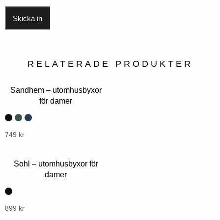
RELATERADE PRODUKTER
Sandhem – utomhusbyxor
för damer
Denna
749
kr
produkt
har
Sohl – utomhusbyxor för
flera
damer
varianter.
Alternativen
kan
Denna
899
kr