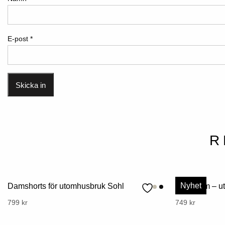
E-post
*
R
Nyhet
Damshorts för utomhusbruk Sohl
Sandhem – ut
Denna
799
kr
Denna
749
kr
produkt
produkt