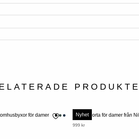
ELATERADE PRODUKT
Nyhet
omhusbyxor för damer
Hampskjorta för damer från Ni
Denna
999
kr
produkt