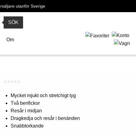
örsäljare utanför Sverige
SÖK
Om
Betygsatt
0
0,00
Mycket mjukt och stretchigt tyg
av
Två benfickor
5
baserat
Resår i midjan
på
kundbetyg
Dragkedja och resår i benänden
Snabbtorkande