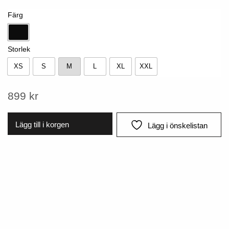
Färg
Svart
Storlek
XS
S
M
L
XL
XXL
XS
S
M
L
XL
XXL
899
kr
Lägg till i korgen
Lägg i önskelistan