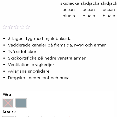
Betygsatt
0
0,00
3-lagers tyg med mjuk baksida
av
Vadderade kanaler på framsida, rygg och ärmar
5
baserat
Två sidofickor
på
Skidkortsficka på nedre vänstra ärmen
kundbetyg
Ventilationsdragkedjor
Avlägsna snöglidare
Dragsko i nederkant och huva
Färg
Svart
Ocean
Storlek