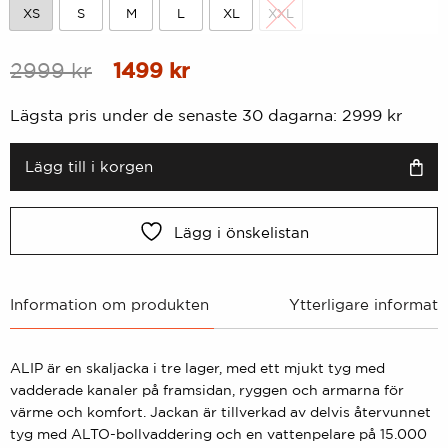
XS
S
M
L
XL
XXL
XS
S
M
L
XL
XXL
Ursprungligt
Nuvarande
2999
kr
1499
kr
pris
pris
Lägsta pris under de senaste 30 dagarna:
2999
kr
var:
är:
2999
1499
Lägg till i korgen
kr.
kr.
Lägg i önskelistan
Information om produkten
Ytterligare informati
ALIP är en skaljacka i tre lager, med ett mjukt tyg med
vadderade kanaler på framsidan, ryggen och armarna för
värme och komfort. Jackan är tillverkad av delvis återvunnet
tyg med ALTO-bollvaddering och en vattenpelare på 15.000