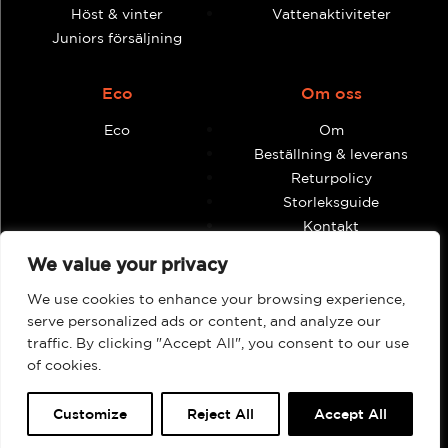
Höst & vinter
Vattenaktiviteter
Juniors försäljning
Eco
Om oss
Eco
Om
Beställning & leverans
Returpolicy
Storleksguide
Kontakt
Villkor och anvisningar
We value your privacy
We use cookies to enhance your browsing experience,
Återförsäljare
Mitt konto
serve personalized ads or content, and analyze our
Hitta butiker och
Beställningar
traffic. By clicking "Accept All", you consent to our use
återförsäljare
of cookies.
Customize
Reject All
Accept All
Webbsida genom Knockout