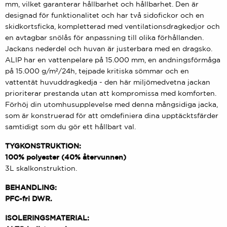
mm, vilket garanterar hållbarhet och hållbarhet. Den är
designad för funktionalitet och har två sidofickor och en
skidkortsficka, kompletterad med ventilationsdragkedjor och
en avtagbar snölås för anpassning till olika förhållanden.
Jackans nederdel och huvan är justerbara med en dragsko.
ALIP har en vattenpelare på 15.000 mm, en andningsförmåga
på 15.000 g/m²/24h, tejpade kritiska sömmar och en
vattentät huvuddragkedja - den här miljömedvetna jackan
prioriterar prestanda utan att kompromissa med komforten.
Förhöj din utomhusupplevelse med denna mångsidiga jacka,
som är konstruerad för att omdefiniera dina upptäcktsfärder
samtidigt som du gör ett hållbart val.
TYGKONSTRUKTION:
100% polyester (40% återvunnen)
3L skalkonstruktion.
BEHANDLING:
PFC-fri DWR.
ISOLERINGSMATERIAL: