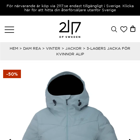
För närvarande är köp via 2117.se endast tillgängligt i Sverige. Klicka
här för att hitta din återförsäljare utanför Sverige
HEM
>
DAM REA
>
VINTER
>
JACKOR
> 3-LAGERS JACKA FÖR
KVINNOR ALIP
-50%