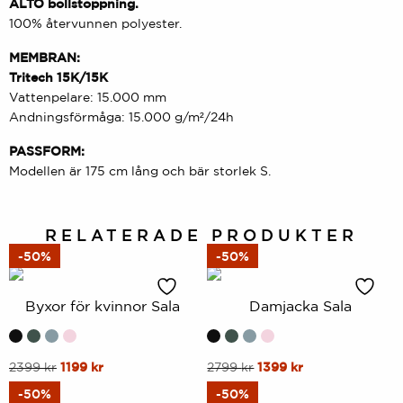
ALTO bollstoppning.
100% återvunnen polyester.
MEMBRAN:
Tritech 15K/15K
Vattenpelare: 15.000 mm
Andningsförmåga: 15.000 g/m²/24h
PASSFORM:
Modellen är 175 cm lång och bär storlek S.
RELATERADE PRODUKTER
-50%
-50%
Byxor för kvinnor Sala
Damjacka Sala
Denna
Ursprungligt
Nuvarande
Denna
Ursprungligt
Nuvarande
2399
kr
1199
kr
2799
kr
1399
kr
pris
pris
pris
pris
produkt
produkt
-50%
-50%
var:
är:
var:
är: